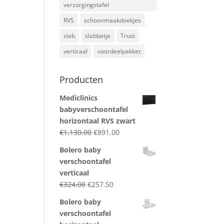
verzorgingstafel
RVS
schoonmaakdoekjes
slab
slabbetje
Trust
verticaal
voordeelpakket
Producten
Mediclinics
babyverschoontafel
horizontaal RVS zwart
Original
Current
€
1,130.00
€
891.00
price
price
Bolero baby
was:
is:
verschoontafel
€1,130.00.
€891.00.
verticaal
Original
Current
€
324.00
€
257.50
price
price
Bolero baby
was:
is:
verschoontafel
€324.00.
€257.50.