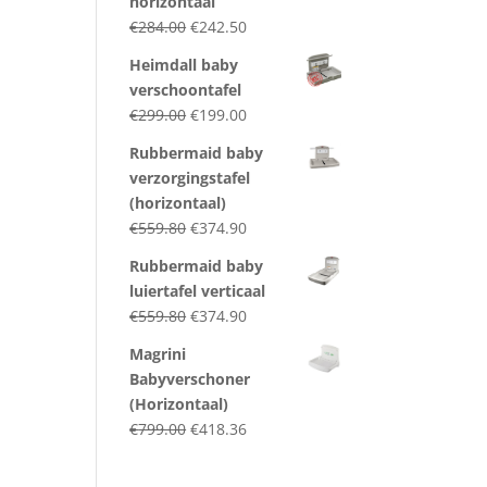
horizontaal
Original
Current
€
284.00
€
242.50
price
price
Heimdall baby
was:
is:
verschoontafel
€284.00.
€242.50.
Original
Current
€
299.00
€
199.00
price
price
Rubbermaid baby
was:
is:
verzorgingstafel
€299.00.
€199.00.
(horizontaal)
Original
Current
€
559.80
€
374.90
price
price
Rubbermaid baby
was:
is:
luiertafel verticaal
€559.80.
€374.90.
Original
Current
€
559.80
€
374.90
price
price
Magrini
was:
is:
Babyverschoner
€559.80.
€374.90.
(Horizontaal)
Original
Current
€
799.00
€
418.36
price
price
was:
is: