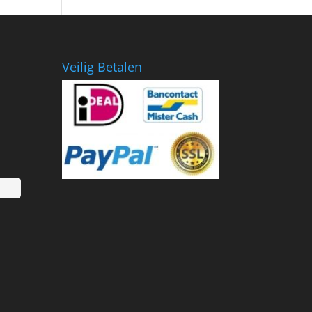
€799.00.
€418.36.
Veilig Betalen