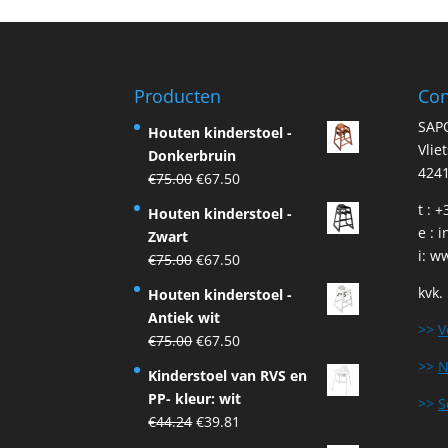
Producten
Con
SAP
Houten kinderstoel -
Vlie
Donkerbruin
4241
Original
Current
€
75.00
€
67.50
price
price
t : 
Houten kinderstoel -
was:
is:
e :
i
Zwart
€75.00.
€67.50.
i:
ww
Original
Current
€
75.00
€
67.50
price
price
kvk.
Houten kinderstoel -
was:
is:
Antiek wit
€75.00.
€67.50.
>>
V
Original
Current
€
75.00
€
67.50
price
price
>>
N
Kinderstoel van RVS en
was:
is:
PP- kleur: wit
>>
S
€75.00.
€67.50.
Original
Current
€
44.24
€
39.81
price
price