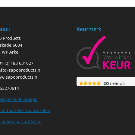
tact
Keurmerk
O Products
tskade 6004
 WP Arkel
+31 (0) 183 631027
nfo@sapoproducts.nl
w.sapoproducts.nl
 53270614
eelgestelde vragen
on-food Horeca artikelen
choonmaak artikelen