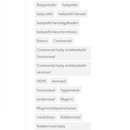
Babyminder
babytafel
baby tafel
babytafel benodi
babytafel benodigdheden
babytafel beschermhoes
Bolero
Continental
Continental baby omkleedtafel
horizontaal
Continental baby omkleedtafel
verticaal
HDPE
heimdall
horizontaal
hygienebak
kinderstoel
Magrini
Magrini babyverschoner
mediclinics
Rubbermaid
Rubbermaid baby