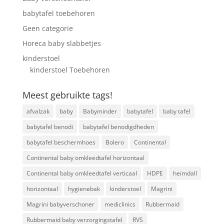
babytafel toebehoren
Geen categorie
Horeca baby slabbetjes
kinderstoel
kinderstoel Toebehoren
Meest gebruikte tags!
afvalzak
baby
Babyminder
babytafel
baby tafel
babytafel benodi
babytafel benodigdheden
babytafel beschermhoes
Bolero
Continental
Continental baby omkleedtafel horizontaal
Continental baby omkleedtafel verticaal
HDPE
heimdall
horizontaal
hygienebak
kinderstoel
Magrini
Magrini babyverschoner
mediclinics
Rubbermaid
Rubbermaid baby verzorgingstafel
RVS