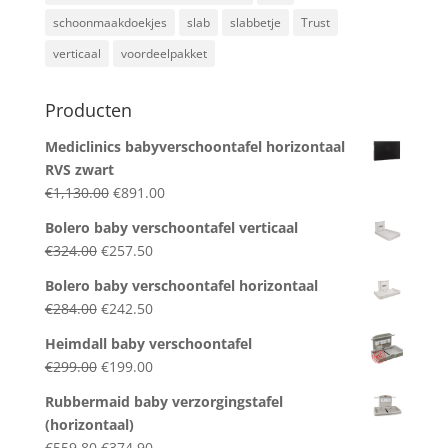
schoonmaakdoekjes
slab
slabbetje
Trust
verticaal
voordeelpakket
Producten
Mediclinics babyverschoontafel horizontaal
RVS zwart
Original
Current
€
1,130.00
€
891.00
price
price
Bolero baby verschoontafel verticaal
was:
is:
Original
Current
€
324.00
€
257.50
€1,130.00.
€891.00.
price
price
Bolero baby verschoontafel horizontaal
was:
is:
Original
Current
€
284.00
€
242.50
€324.00.
€257.50.
price
price
Heimdall baby verschoontafel
was:
is:
Original
Current
€
299.00
€
199.00
€284.00.
€242.50.
price
price
Rubbermaid baby verzorgingstafel
was:
is:
(horizontaal)
€299.00.
€199.00.
Original
Current
€
559.80
€
374.90