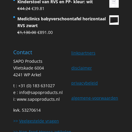
Kinderstoel van RVS en PP- kleur: wit
was:
is:
Original
Current
€
44.24
€
39.81
€75.00.
€67.50.
price
price
Mediclinics babyverschoontafel horizontaal
was:
is:
RVS zwart
€44.24.
€39.81.
Original
Current
€
1,130.00
€
891.00
price
price
was:
is:
Contact
€1,130.00.
€891.00.
linkpartners
SAPO Products
Vlietskade 6004
disclaimer
4241 WP Arkel
privacybeleid
t : +31 (0) 183 631027
e :
info@sapoproducts.nl
algemene-voorwaarden
i:
www.sapoproducts.nl
kvk. 53270614
>>
Veelgestelde vragen
>>
Non-food Horeca artikelen