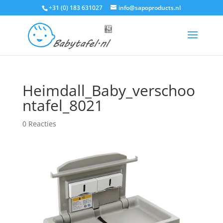
+31 (0) 183 631027
info@sapoproducts.nl
Heimdall_Baby_verschoo
ntafel_8021
0 Reacties