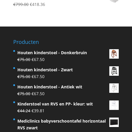
was:
is:
Original
Current
€
799.00
€
418.36
€559.80.
€374.90.
price
price
was:
is:
€799.00.
€418.36.
Producten
Houten kinderstoel - Donkerbruin
Original
Current
€
75.00
€
67.50
price
price
Houten kinderstoel - Zwart
was:
is:
Original
Current
€
75.00
€
67.50
€75.00.
€67.50.
price
price
Houten kinderstoel - Antiek wit
was:
is:
Original
Current
€
75.00
€
67.50
€75.00.
€67.50.
price
price
Kinderstoel van RVS en PP- kleur: wit
was:
is:
Original
Current
€
44.24
€
39.81
€75.00.
€67.50.
price
price
Mediclinics babyverschoontafel horizontaal
was:
is:
RVS zwart
€44.24.
€39.81.