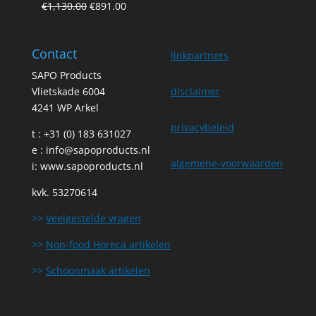
Original
Current
€
1,130.00
€
891.00
price
price
was:
is:
Contact
€1,130.00.
€891.00.
linkpartners
SAPO Products
Vlietskade 6004
disclaimer
4241 WP Arkel
privacybeleid
t : +31 (0) 183 631027
e :
info@sapoproducts.nl
algemene-voorwaarden
i:
www.sapoproducts.nl
kvk. 53270614
>>
Veelgestelde vragen
>>
Non-food Horeca artikelen
>>
Schoonmaak artikelen