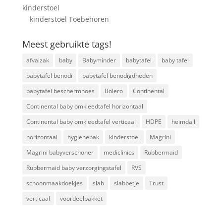
kinderstoel
kinderstoel Toebehoren
Meest gebruikte tags!
afvalzak
baby
Babyminder
babytafel
baby tafel
babytafel benodi
babytafel benodigdheden
babytafel beschermhoes
Bolero
Continental
Continental baby omkleedtafel horizontaal
Continental baby omkleedtafel verticaal
HDPE
heimdall
horizontaal
hygienebak
kinderstoel
Magrini
Magrini babyverschoner
mediclinics
Rubbermaid
Rubbermaid baby verzorgingstafel
RVS
schoonmaakdoekjes
slab
slabbetje
Trust
verticaal
voordeelpakket