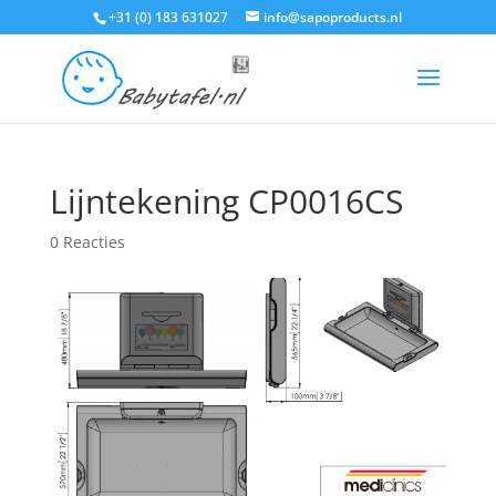
+31 (0) 183 631027
info@sapoproducts.nl
Lijntekening CP0016CS
0 Reacties