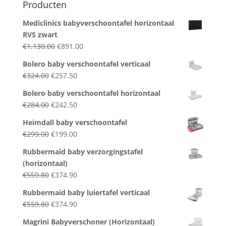
Producten
Mediclinics babyverschoontafel horizontaal
RVS zwart
Original
Current
€
1,130.00
€
891.00
price
price
Bolero baby verschoontafel verticaal
was:
is:
Original
Current
€
324.00
€
257.50
€1,130.00.
€891.00.
price
price
Bolero baby verschoontafel horizontaal
was:
is:
Original
Current
€
284.00
€
242.50
€324.00.
€257.50.
price
price
Heimdall baby verschoontafel
was:
is:
Original
Current
€
299.00
€
199.00
€284.00.
€242.50.
price
price
Rubbermaid baby verzorgingstafel
was:
is:
(horizontaal)
€299.00.
€199.00.
Original
Current
€
559.80
€
374.90
price
price
Rubbermaid baby luiertafel verticaal
was:
is:
Original
Current
€
559.80
€
374.90
€559.80.
€374.90.
price
price
Magrini Babyverschoner (Horizontaal)