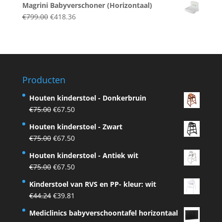
Magrini Babyverschoner (Horizontaal)
was:
is:
Original
Current
€
799.00
€
418.36
€559.80.
€374.90.
price
price
was:
is:
€799.00.
€418.36.
Producten
Houten kinderstoel - Donkerbruin
Original
Current
€
75.00
€
67.50
price
price
Houten kinderstoel - Zwart
was:
is:
Original
Current
€
75.00
€
67.50
€75.00.
€67.50.
price
price
Houten kinderstoel - Antiek wit
was:
is:
Original
Current
€
75.00
€
67.50
€75.00.
€67.50.
price
price
Kinderstoel van RVS en PP- kleur: wit
was:
is:
Original
Current
€
44.24
€
39.81
€75.00.
€67.50.
price
price
Mediclinics babyverschoontafel horizontaal
was:
is: