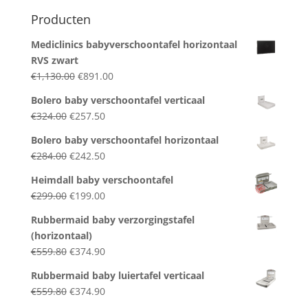
Producten
Mediclinics babyverschoontafel horizontaal
RVS zwart
Original
Current
€
1,130.00
€
891.00
price
price
Bolero baby verschoontafel verticaal
was:
is:
Original
Current
€
324.00
€
257.50
€1,130.00.
€891.00.
price
price
Bolero baby verschoontafel horizontaal
was:
is:
Original
Current
€
284.00
€
242.50
€324.00.
€257.50.
price
price
Heimdall baby verschoontafel
was:
is:
Original
Current
€
299.00
€
199.00
€284.00.
€242.50.
price
price
Rubbermaid baby verzorgingstafel
was:
is:
(horizontaal)
€299.00.
€199.00.
Original
Current
€
559.80
€
374.90
price
price
Rubbermaid baby luiertafel verticaal
was:
is:
Original
Current
€
559.80
€
374.90
€559.80.
€374.90.
price
price