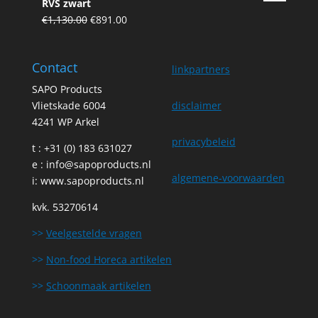
RVS zwart
€44.24.
€39.81.
Original
Current
€
1,130.00
€
891.00
price
price
was:
is:
Contact
€1,130.00.
€891.00.
linkpartners
SAPO Products
Vlietskade 6004
disclaimer
4241 WP Arkel
privacybeleid
t : +31 (0) 183 631027
e :
info@sapoproducts.nl
algemene-voorwaarden
i:
www.sapoproducts.nl
kvk. 53270614
>>
Veelgestelde vragen
>>
Non-food Horeca artikelen
>>
Schoonmaak artikelen