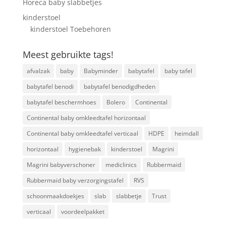
Horeca baby slabbetjes
kinderstoel
kinderstoel Toebehoren
Meest gebruikte tags!
afvalzak
baby
Babyminder
babytafel
baby tafel
babytafel benodi
babytafel benodigdheden
babytafel beschermhoes
Bolero
Continental
Continental baby omkleedtafel horizontaal
Continental baby omkleedtafel verticaal
HDPE
heimdall
horizontaal
hygienebak
kinderstoel
Magrini
Magrini babyverschoner
mediclinics
Rubbermaid
Rubbermaid baby verzorgingstafel
RVS
schoonmaakdoekjes
slab
slabbetje
Trust
verticaal
voordeelpakket