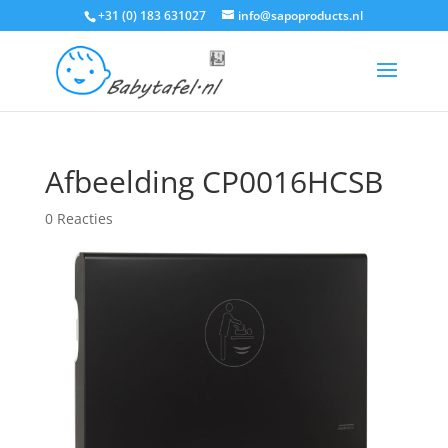
+31 (0) 183 631027
info@sapoproducts.nl
Afbeelding CP0016HCSB
0 Reacties