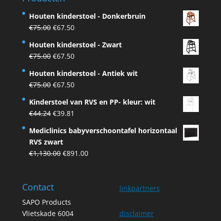
Houten kinderstoel - Donkerbruin
Original
Current
€
75.00
€
67.50
price
price
Houten kinderstoel - Zwart
was:
is:
Original
Current
€
75.00
€
67.50
€75.00.
€67.50.
price
price
Houten kinderstoel - Antiek wit
was:
is:
Original
Current
€
75.00
€
67.50
€75.00.
€67.50.
price
price
Kinderstoel van RVS en PP- kleur: wit
was:
is:
Original
Current
€
44.24
€
39.81
€75.00.
€67.50.
price
price
Mediclinics babyverschoontafel horizontaal
was:
is:
RVS zwart
€44.24.
€39.81.
Original
Current
€
1,130.00
€
891.00
price
price
was:
is:
Contact
€1,130.00.
€891.00.
linkpartners
SAPO Products
Vlietskade 6004
disclaimer