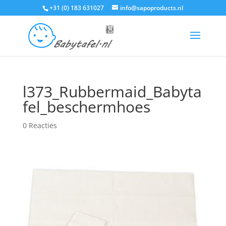
+31 (0) 183 631027
info@sapoproducts.nl
l373_Rubbermaid_Babyta
fel_beschermhoes
0 Reacties