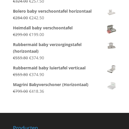
Original
Current
€
324.00
€
257.50
€1,130.00.
€891.00.
price
price
Bolero baby verschoontafel horizontaal
was:
is:
Original
Current
€
284.00
€
242.50
€324.00.
€257.50.
price
price
Heimdall baby verschoontafel
was:
is:
Original
Current
€
299.00
€
199.00
€284.00.
€242.50.
price
price
Rubbermaid baby verzorgingstafel
was:
is:
(horizontaal)
€299.00.
€199.00.
Original
Current
€
559.80
€
374.90
price
price
Rubbermaid baby luiertafel verticaal
was:
is:
Original
Current
€
559.80
€
374.90
€559.80.
€374.90.
price
price
Magrini Babyverschoner (Horizontaal)
was:
is:
Original
Current
€
799.00
€
418.36
€559.80.
€374.90.
price
price
was:
is:
€799.00.
€418.36.
Producten