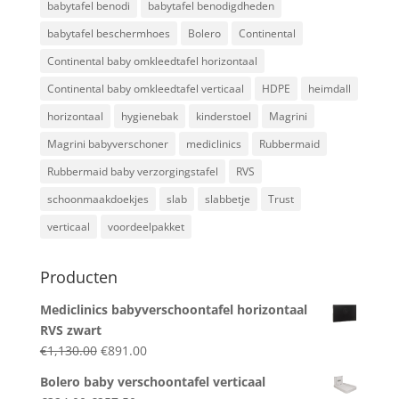
babytafel benodi
babytafel benodigdheden
babytafel beschermhoes
Bolero
Continental
Continental baby omkleedtafel horizontaal
Continental baby omkleedtafel verticaal
HDPE
heimdall
horizontaal
hygienebak
kinderstoel
Magrini
Magrini babyverschoner
mediclinics
Rubbermaid
Rubbermaid baby verzorgingstafel
RVS
schoonmaakdoekjes
slab
slabbetje
Trust
verticaal
voordeelpakket
Producten
Mediclinics babyverschoontafel horizontaal
RVS zwart
Original
Current
€
1,130.00
€
891.00
price
price
Bolero baby verschoontafel verticaal
was:
is: