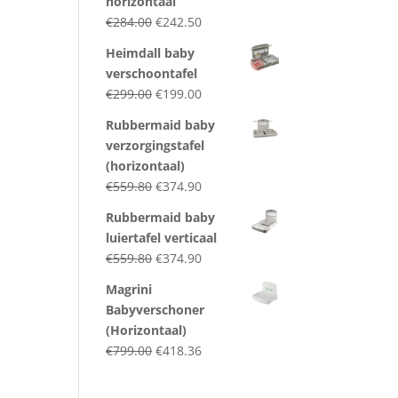
horizontaal
Original
Current
€
284.00
€
242.50
price
price
Heimdall baby
was:
is:
verschoontafel
€284.00.
€242.50.
Original
Current
€
299.00
€
199.00
price
price
Rubbermaid baby
was:
is:
verzorgingstafel
€299.00.
€199.00.
(horizontaal)
Original
Current
€
559.80
€
374.90
price
price
Rubbermaid baby
was:
is:
luiertafel verticaal
€559.80.
€374.90.
Original
Current
€
559.80
€
374.90
price
price
Magrini
was:
is:
Babyverschoner
€559.80.
€374.90.
(Horizontaal)
Original
Current
€
799.00
€
418.36
price
price
was:
is: