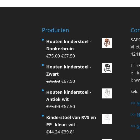
Producten
Con
SAP
Houten kinderstoel -
Vlie
Donkerbruin
4241
Original
Current
€
75.00
€
67.50
price
price
t : 
Houten kinderstoel -
was:
is:
e :
i
Zwart
€75.00.
€67.50.
i:
ww
Original
Current
€
75.00
€
67.50
price
price
kvk.
Houten kinderstoel -
was:
is:
Antiek wit
€75.00.
€67.50.
>>
V
Original
Current
€
75.00
€
67.50
price
price
>>
N
Kinderstoel van RVS en
was:
is:
PP- kleur: wit
>>
S
€75.00.
€67.50.
Original
Current
€
44.24
€
39.81
price
price