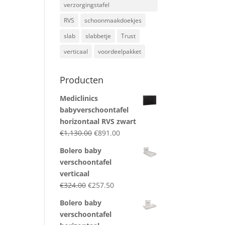
verzorgingstafel
RVS
schoonmaakdoekjes
slab
slabbetje
Trust
verticaal
voordeelpakket
Producten
Mediclinics
babyverschoontafel
horizontaal RVS zwart
Original
Current
€
1,130.00
€
891.00
price
price
Bolero baby
was:
is:
verschoontafel
€1,130.00.
€891.00.
verticaal
Original
Current
€
324.00
€
257.50
price
price
Bolero baby
was:
is:
verschoontafel
€324.00.
€257.50.