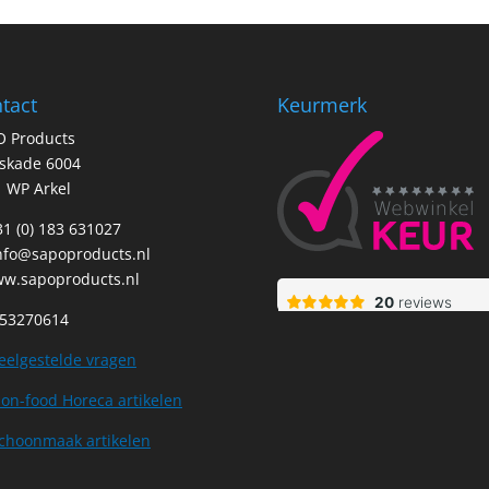
tact
Keurmerk
O Products
tskade 6004
 WP Arkel
+31 (0) 183 631027
nfo@sapoproducts.nl
w.sapoproducts.nl
 53270614
eelgestelde vragen
on-food Horeca artikelen
choonmaak artikelen