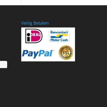
€799.00.
€418.36.
Veilig Betalen