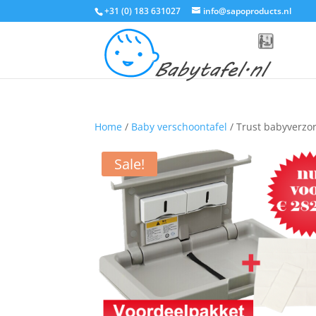
+31 (0) 183 631027
info@sapoproducts.nl
Home
/
Baby verschoontafel
/ Trust babyverzor
Sale!