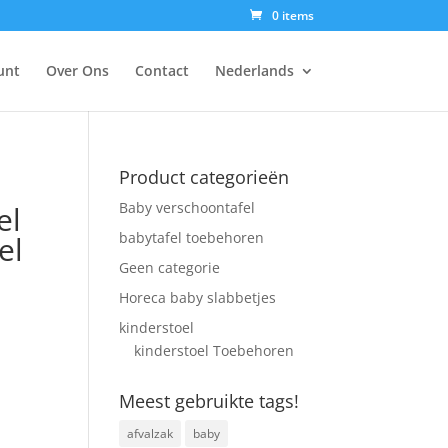
0 items
unt
Over Ons
Contact
Nederlands
Product categorieën
Baby verschoontafel
el
babytafel toebehoren
el
Geen categorie
Horeca baby slabbetjes
kinderstoel
kinderstoel Toebehoren
Meest gebruikte tags!
afvalzak
baby