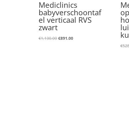
Mediclinics
Me
babyverschoontaf
op
el verticaal RVS
ho
zwart
lu
ku
Original
Current
€
1,130.00
€
891.00
price
price
€
528
was:
is:
€1,130.00.
€891.00.