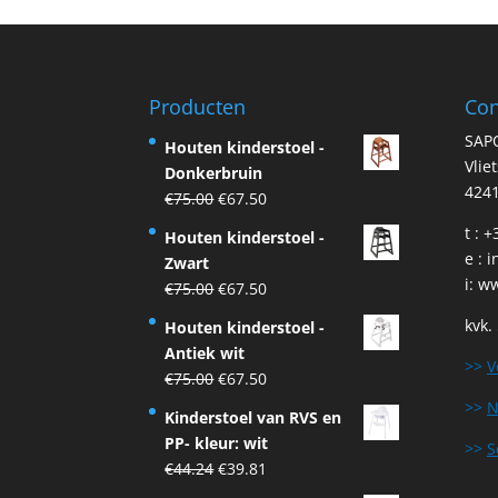
Producten
Con
SAP
Houten kinderstoel -
Vlie
Donkerbruin
4241
Original
Current
€
75.00
€
67.50
price
price
t : 
Houten kinderstoel -
was:
is:
e :
i
Zwart
€75.00.
€67.50.
i:
ww
Original
Current
€
75.00
€
67.50
price
price
kvk.
Houten kinderstoel -
was:
is:
Antiek wit
€75.00.
€67.50.
>>
V
Original
Current
€
75.00
€
67.50
price
price
>>
N
Kinderstoel van RVS en
was:
is:
PP- kleur: wit
>>
S
€75.00.
€67.50.
Original
Current
€
44.24
€
39.81
price
price