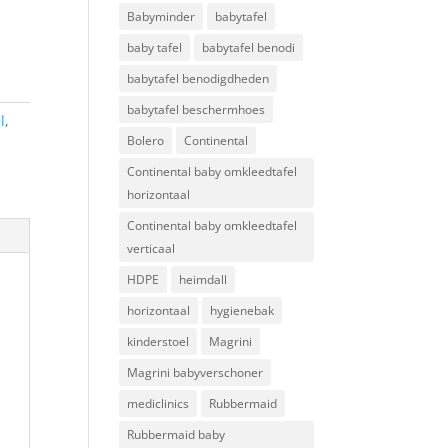
Babyminder
babytafel
baby tafel
babytafel benodi
babytafel benodigdheden
babytafel beschermhoes
l
,
Bolero
Continental
Continental baby omkleedtafel
horizontaal
Continental baby omkleedtafel
verticaal
HDPE
heimdall
horizontaal
hygienebak
kinderstoel
Magrini
Magrini babyverschoner
mediclinics
Rubbermaid
Rubbermaid baby