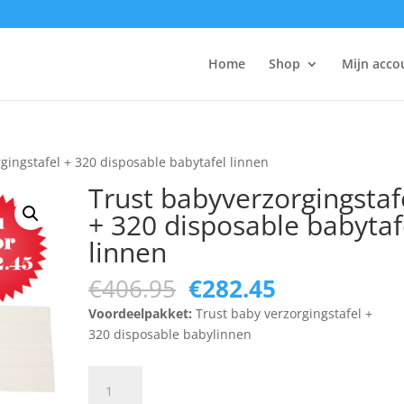
Home
Shop
Mijn acco
gingstafel + 320 disposable babytafel linnen
Trust babyverzorgingstaf
+ 320 disposable babytaf
linnen
Original
Current
€
406.95
€
282.45
price
price
Voordeelpakket:
Trust baby verzorgingstafel +
was:
is:
320 disposable babylinnen
€406.95.
€282.45.
Trust
babyverzorgingstafel