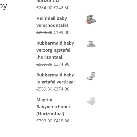
horizontaal
by
Original
Current
€
284.00
€
242.50
l
price
price
Heimdall baby
was:
is:
verschoontafel
€284.00.
€242.50.
Original
Current
€
299.00
€
199.00
price
price
Rubbermaid baby
was:
is:
verzorgingstafel
€299.00.
€199.00.
(horizontaal)
Original
Current
€
559.80
€
374.90
price
price
Rubbermaid baby
was:
is:
luiertafel verticaal
€559.80.
€374.90.
Original
Current
€
559.80
€
374.90
price
price
Magrini
was:
is:
Babyverschoner
€559.80.
€374.90.
(Horizontaal)
Original
Current
€
799.00
€
418.36
price
price
was:
is: