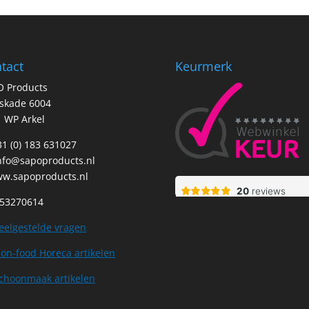
tact
Keurmerk
O Products
tskade 6004
 WP Arkel
+31 (0) 183 631027
nfo@sapoproducts.nl
w.sapoproducts.nl
 53270614
eelgestelde vragen
on-food Horeca artikelen
choonmaak artikelen