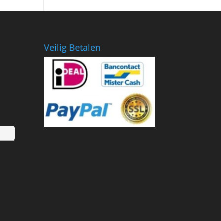
€799.00.
€418.36.
Veilig Betalen