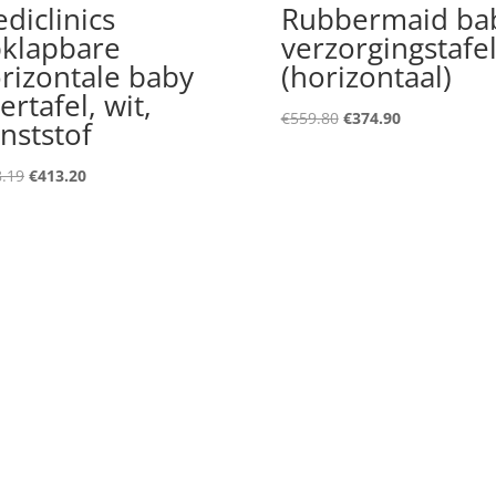
diclinics
Rubbermaid ba
klapbare
verzorgingstafe
rizontale baby
(horizontaal)
iertafel, wit,
Original
Current
€
559.80
€
374.90
nststof
price
price
was:
is:
Original
Current
.19
€
413.20
€559.80.
€374.90.
price
price
was:
is:
€528.19.
€413.20.