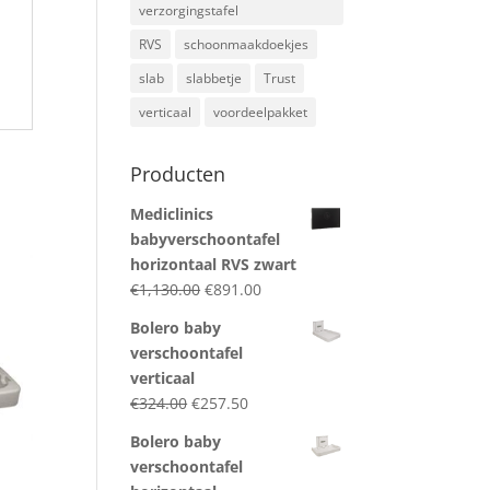
verzorgingstafel
RVS
schoonmaakdoekjes
slab
slabbetje
Trust
verticaal
voordeelpakket
Producten
Mediclinics
babyverschoontafel
horizontaal RVS zwart
Original
Current
€
1,130.00
€
891.00
price
price
Bolero baby
was:
is:
verschoontafel
€1,130.00.
€891.00.
verticaal
Original
Current
€
324.00
€
257.50
price
price
Bolero baby
was:
is:
verschoontafel
€324.00.
€257.50.