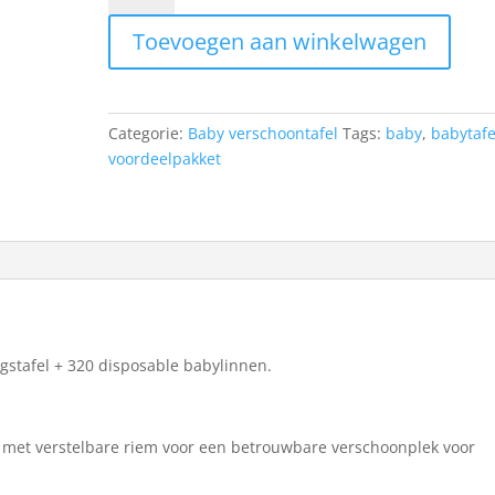
+
Toevoegen aan winkelwagen
320
disposable
babytafel
linnen
Categorie:
Baby verschoontafel
Tags:
baby
,
babytafe
quantity
voordeelpakket
gstafel + 320 disposable babylinnen.
 met verstelbare riem voor een betrouwbare verschoonplek voor