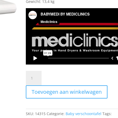
Gewicht: 13,4 kg
Mediclinics
babyverzorgingstafel
verticaal,
Toevoegen aan winkelwagen
wit
quantity
SKU:
14315
Categorie:
Baby verschoontafel
Tags: