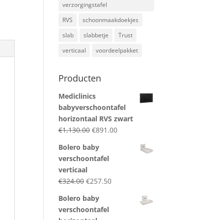
verzorgingstafel
RVS
schoonmaakdoekjes
slab
slabbetje
Trust
verticaal
voordeelpakket
Producten
Mediclinics
babyverschoontafel
horizontaal RVS zwart
Original
Current
€
1,130.00
€
891.00
price
price
Bolero baby
was:
is:
verschoontafel
€1,130.00.
€891.00.
verticaal
Original
Current
€
324.00
€
257.50
price
price
Bolero baby
was:
is:
verschoontafel
€324.00.
€257.50.