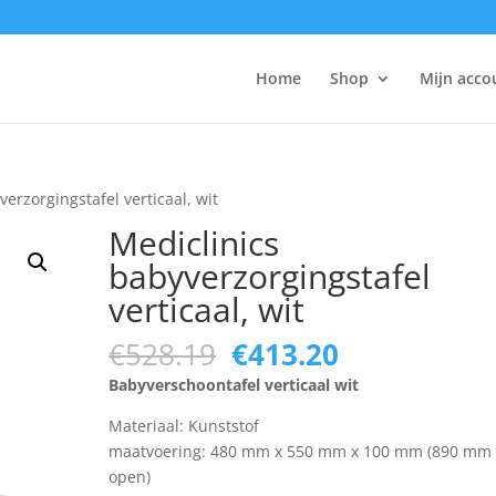
Home
Shop
Mijn acco
erzorgingstafel verticaal, wit
Mediclinics
babyverzorgingstafel
verticaal, wit
Original
Current
€
528.19
€
413.20
price
price
Babyverschoontafel verticaal wit
was:
is:
€528.19.
€413.20.
Materiaal: Kunststof
maatvoering: 480 mm x 550 mm x 100 mm (890 mm
open)