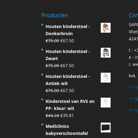
Producten
Con
SAP
Houten kinderstoel -
Vlie
Donkerbruin
4241
Original
Current
€
75.00
€
67.50
price
price
t : 
Houten kinderstoel -
was:
is:
e :
i
Zwart
€75.00.
€67.50.
i:
ww
Original
Current
€
75.00
€
67.50
price
price
kvk.
Houten kinderstoel -
was:
is:
Antiek wit
€75.00.
€67.50.
>>
V
Original
Current
€
75.00
€
67.50
price
price
>>
N
Kinderstoel van RVS en
was:
is:
PP- kleur: wit
>>
S
€75.00.
€67.50.
Original
Current
€
44.24
€
39.81
price
price
Mediclinics
was:
is:
babyverschoontafel
€44.24.
€39.81.