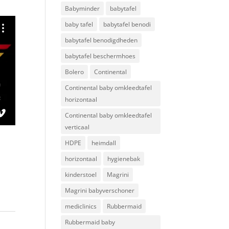
Babyminder
babytafel
baby tafel
babytafel benodi
babytafel benodigdheden
babytafel beschermhoes
Bolero
Continental
Continental baby omkleedtafel
horizontaal
Continental baby omkleedtafel
verticaal
HDPE
heimdall
horizontaal
hygienebak
kinderstoel
Magrini
Magrini babyverschoner
mediclinics
Rubbermaid
Rubbermaid baby