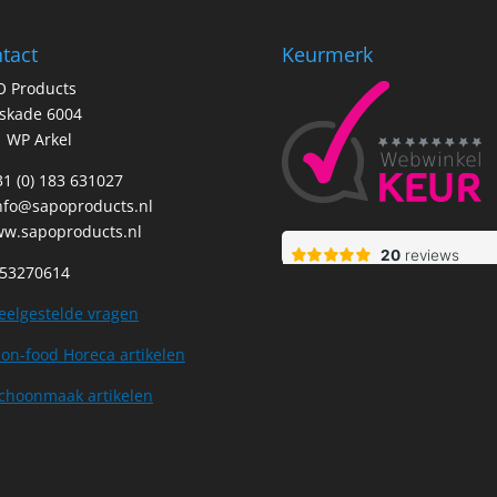
tact
Keurmerk
O Products
tskade 6004
 WP Arkel
+31 (0) 183 631027
nfo@sapoproducts.nl
w.sapoproducts.nl
 53270614
eelgestelde vragen
on-food Horeca artikelen
choonmaak artikelen