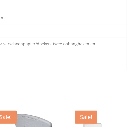
um
oor verschoonpapier/doeken, twee ophanghaken en
Sale!
Sale!