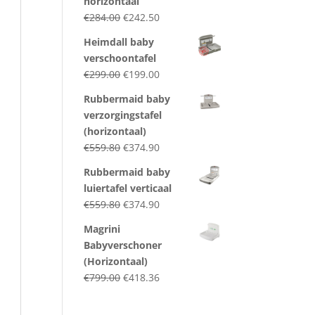
horizontaal
Original
Current
€
284.00
€
242.50
price
price
Heimdall baby
was:
is:
verschoontafel
€284.00.
€242.50.
Original
Current
€
299.00
€
199.00
price
price
Rubbermaid baby
was:
is:
verzorgingstafel
€299.00.
€199.00.
(horizontaal)
Original
Current
€
559.80
€
374.90
price
price
Rubbermaid baby
was:
is:
luiertafel verticaal
€559.80.
€374.90.
Original
Current
€
559.80
€
374.90
price
price
Magrini
was:
is:
Babyverschoner
€559.80.
€374.90.
(Horizontaal)
Original
Current
€
799.00
€
418.36
price
price
was:
is: