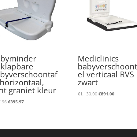
byminder
Mediclinics
klapbare
babyverschoont
byverschoontaf
el verticaal RVS
 horizontaal,
zwart
cht graniet kleur
Original
Current
€
1,130.00
€
891.00
price
price
Original
Current
.96
€
395.97
was:
is:
price
price
€1,130.00.
€891.00.
was:
is:
€527.96.
€395.97.