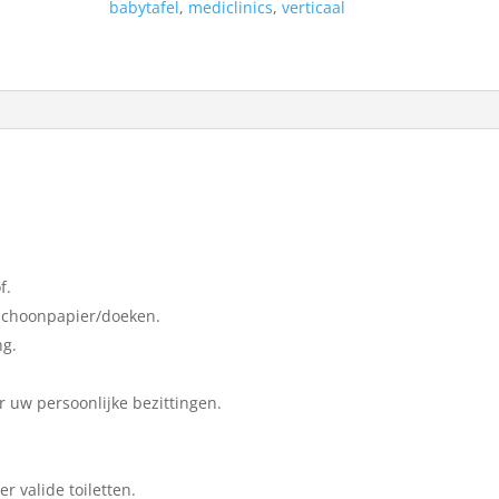
babytafel
,
mediclinics
,
verticaal
f.
rschoonpapier/doeken.
ng.
uw persoonlijke bezittingen.
 valide toiletten.