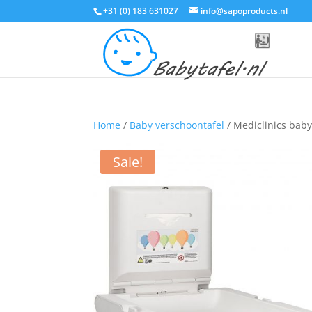
+31 (0) 183 631027
info@sapoproducts.nl
Home
/
Baby verschoontafel
/ Mediclinics babyv
Sale!