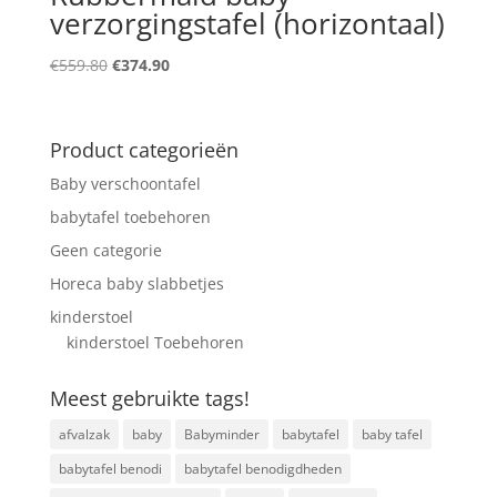
verzorgingstafel (horizontaal)
Original
Current
€
559.80
€
374.90
price
price
was:
is:
€559.80.
€374.90.
Product categorieën
Baby verschoontafel
babytafel toebehoren
Geen categorie
Horeca baby slabbetjes
kinderstoel
kinderstoel Toebehoren
Meest gebruikte tags!
afvalzak
baby
Babyminder
babytafel
baby tafel
babytafel benodi
babytafel benodigdheden