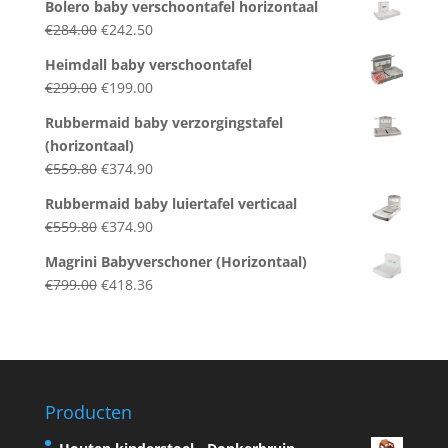
Bolero baby verschoontafel horizontaal
was:
is:
Original
Current
€
284.00
€
242.50
€324.00.
€257.50.
price
price
Heimdall baby verschoontafel
was:
is:
Original
Current
€
299.00
€
199.00
€284.00.
€242.50.
price
price
Rubbermaid baby verzorgingstafel
was:
is:
(horizontaal)
€299.00.
€199.00.
Original
Current
€
559.80
€
374.90
price
price
Rubbermaid baby luiertafel verticaal
was:
is:
Original
Current
€
559.80
€
374.90
€559.80.
€374.90.
price
price
Magrini Babyverschoner (Horizontaal)
was:
is:
Original
Current
€
799.00
€
418.36
€559.80.
€374.90.
price
price
was:
is:
€799.00.
€418.36.
Producten