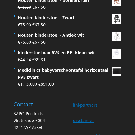
Houten kinderstoel - Donkerbruin
Original
Current
€
75.00
€
67.50
price
price
Houten kinderstoel - Zwart
was:
is:
Original
Current
€
75.00
€
67.50
€75.00.
€67.50.
price
price
Houten kinderstoel - Antiek wit
was:
is:
Original
Current
€
75.00
€
67.50
€75.00.
€67.50.
price
price
Kinderstoel van RVS en PP- kleur: wit
was:
is:
Original
Current
€
44.24
€
39.81
€75.00.
€67.50.
price
price
Mediclinics babyverschoontafel horizontaal
was:
is:
RVS zwart
€44.24.
€39.81.
Original
Current
€
1,130.00
€
891.00
price
price
was:
is:
Contact
€1,130.00.
€891.00.
linkpartners
SAPO Products
Vlietskade 6004
disclaimer
4241 WP Arkel