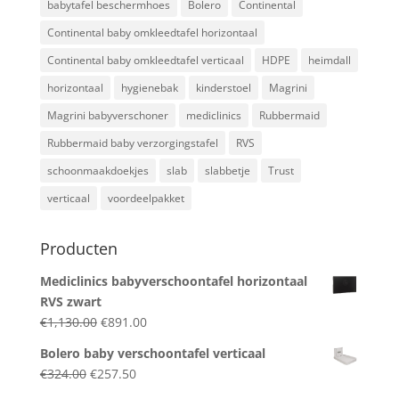
babytafel beschermhoes
Bolero
Continental
Continental baby omkleedtafel horizontaal
Continental baby omkleedtafel verticaal
HDPE
heimdall
horizontaal
hygienebak
kinderstoel
Magrini
Magrini babyverschoner
mediclinics
Rubbermaid
Rubbermaid baby verzorgingstafel
RVS
schoonmaakdoekjes
slab
slabbetje
Trust
verticaal
voordeelpakket
Producten
Mediclinics babyverschoontafel horizontaal
RVS zwart
Original
Current
€
1,130.00
€
891.00
price
price
Bolero baby verschoontafel verticaal
was:
is:
Original
Current
€
324.00
€
257.50
€1,130.00.
€891.00.
price
price