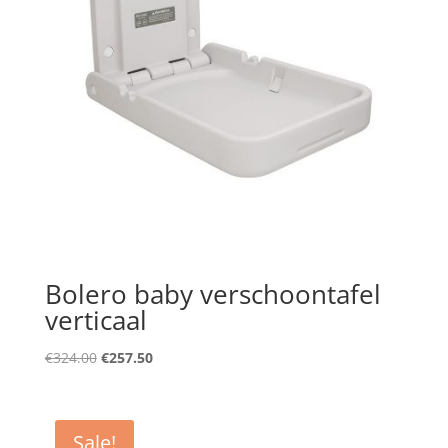
Bolero baby verschoontafel
verticaal
Original
Current
€
324.00
€
257.50
price
price
was:
is:
€324.00.
€257.50.
Sale!