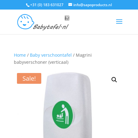
+31 (0) 183 631027
info@sapoproducts.nl
Home
/
Baby verschoontafel
/ Magrini
babyverschoner (verticaal)
Sale!