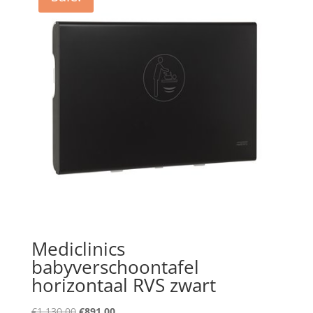
Mediclinics
babyverschoontafel
horizontaal RVS zwart
Original
Current
€
1,130.00
€
891.00