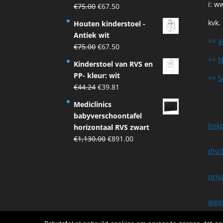
i:
ww
Original
Current
€
75.00
€
67.50
price
price
kvk.
Houten kinderstoel -
was:
is:
Antiek wit
€75.00.
€67.50.
>>
V
Original
Current
€
75.00
€
67.50
price
price
>>
N
Kinderstoel van RVS en
was:
is:
PP- kleur: wit
>>
S
€75.00.
€67.50.
Original
Current
€
44.24
€
39.81
price
price
Mediclinics
was:
is:
babyverschoontafel
€44.24.
€39.81.
link
horizontaal RVS zwart
Original
Current
€
1,130.00
€
891.00
price
price
disc
was:
is:
€1,130.00.
€891.00.
priv
alg