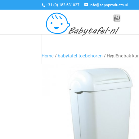
+31 (0) 183 631027
info@sapoproducts.nl
Home
/
babytafel toebehoren
/ Hygiënebak kuns