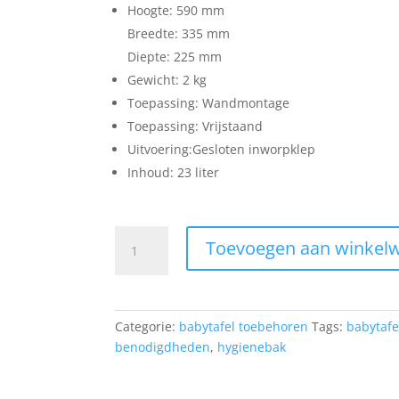
Hoogte: 590 mm
Breedte: 335 mm
Diepte: 225 mm
Gewicht: 2 kg
Toepassing: Wandmontage
Toepassing: Vrijstaand
Uitvoering:Gesloten inworpklep
Inhoud: 23 liter
Hygiënebak
Toevoegen aan winkel
kunststof
23
liter
quantity
Categorie:
babytafel toebehoren
Tags:
babytafe
benodigdheden
,
hygienebak