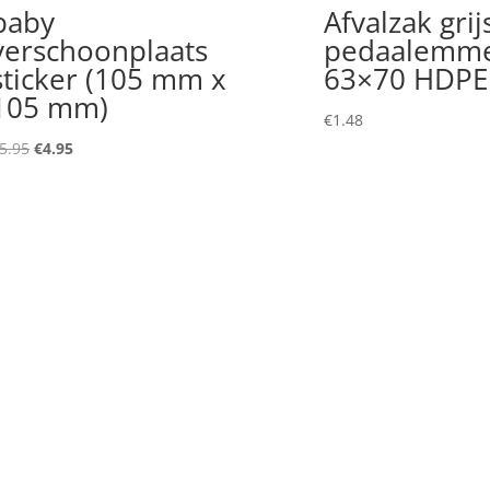
baby
Afvalzak grij
verschoonplaats
pedaalemm
sticker (105 mm x
63×70 HDPE
105 mm)
€
1.48
Original
Current
5.95
€
4.95
price
price
was:
is:
€5.95.
€4.95.