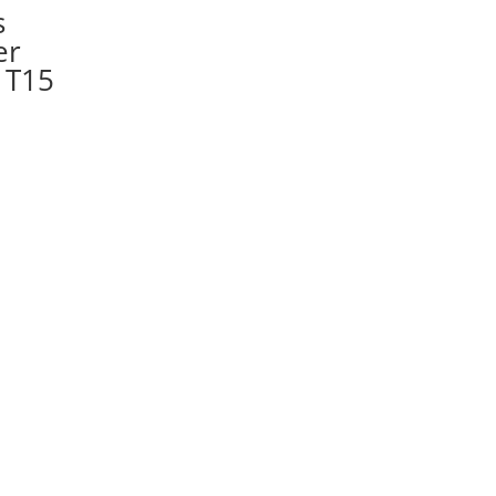
s
er
 T15