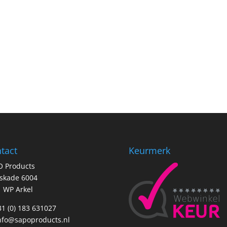
tact
Keurmerk
O Products
tskade 6004
 WP Arkel
+31 (0) 183 631027
nfo@sapoproducts.nl