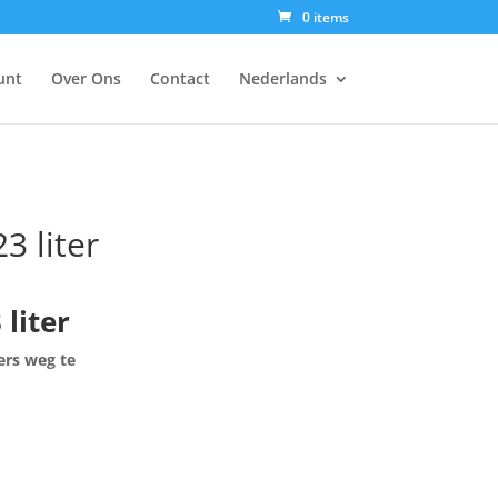
0 items
unt
Over Ons
Contact
Nederlands
3 liter
liter
ers weg te