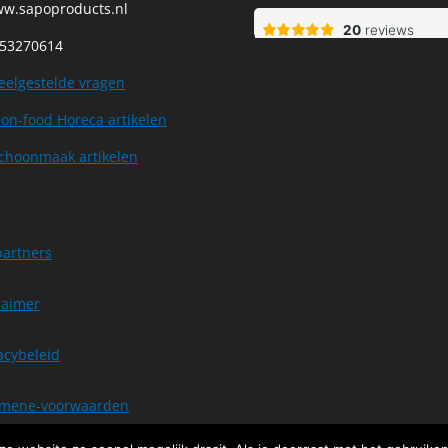
w.sapoproducts.nl
 53270614
eelgestelde vragen
on-food Horeca artikelen
choonmaak artikelen
partners
laimer
acybeleid
emene-voorwaarden