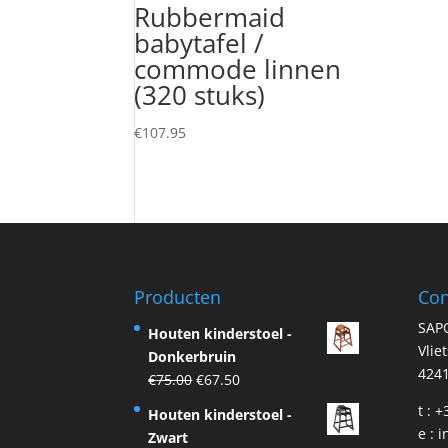
Rubbermaid
babytafel /
commode linnen
(320 stuks)
€
107.95
Producten
Con
SAP
Houten kinderstoel -
Vlie
Donkerbruin
4241
Original
Current
€
75.00
€
67.50
price
price
t : 
Houten kinderstoel -
was:
is:
e :
i
Zwart
€75.00.
€67.50.