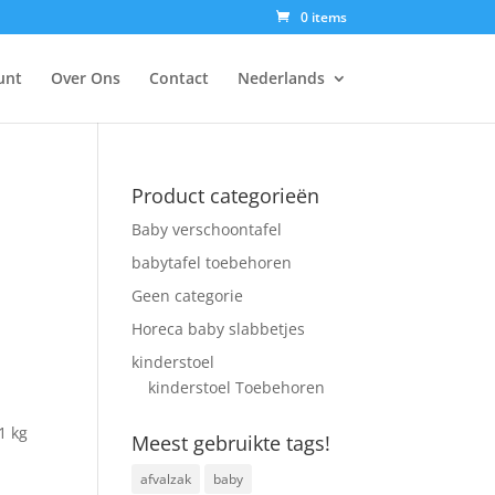
0 items
unt
Over Ons
Contact
Nederlands
Product categorieën
Baby verschoontafel
babytafel toebehoren
Geen categorie
Horeca baby slabbetjes
kinderstoel
kinderstoel Toebehoren
,1 kg
Meest gebruikte tags!
afvalzak
baby