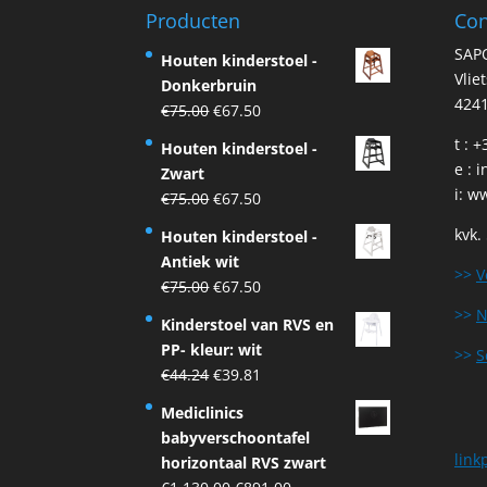
Producten
Con
SAP
Houten kinderstoel -
Vlie
Donkerbruin
4241
Original
Current
€
75.00
€
67.50
price
price
t : 
Houten kinderstoel -
was:
is:
e :
i
Zwart
€75.00.
€67.50.
i:
ww
Original
Current
€
75.00
€
67.50
price
price
kvk.
Houten kinderstoel -
was:
is:
Antiek wit
€75.00.
€67.50.
>>
V
Original
Current
€
75.00
€
67.50
price
price
>>
N
Kinderstoel van RVS en
was:
is:
PP- kleur: wit
>>
S
€75.00.
€67.50.
Original
Current
€
44.24
€
39.81
price
price
Mediclinics
was:
is:
babyverschoontafel
€44.24.
€39.81.
link
horizontaal RVS zwart
Original
Current