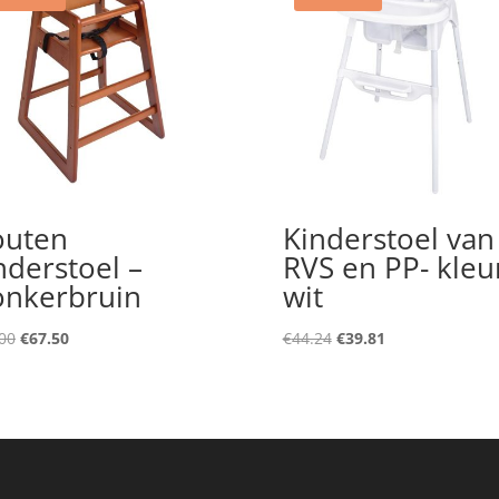
outen
Kinderstoel van
nderstoel –
RVS en PP- kleu
nkerbruin
wit
Original
Current
Original
Current
00
€
67.50
€
44.24
€
39.81
price
price
price
price
was:
is:
was:
is:
€75.00.
€67.50.
€44.24.
€39.81.