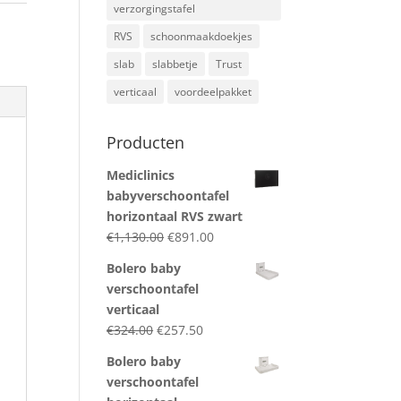
verzorgingstafel
RVS
schoonmaakdoekjes
slab
slabbetje
Trust
verticaal
voordeelpakket
Producten
Mediclinics
babyverschoontafel
horizontaal RVS zwart
Original
Current
€
1,130.00
€
891.00
price
price
Bolero baby
was:
is:
verschoontafel
€1,130.00.
€891.00.
verticaal
Original
Current
€
324.00
€
257.50
price
price
Bolero baby
was:
is:
verschoontafel
€324.00.
€257.50.