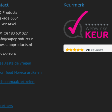
tact
Keurmerk
O Products
tskade 6004
 WP Arkel
+31 (0) 183 631027
nfo@sapoproducts.nl
w.sapoproducts.nl
 53270614
eelgestelde vragen
on-food Horeca artikelen
choonmaak artikelen
partners