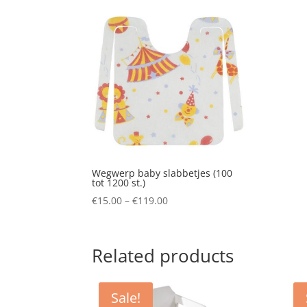
Wegwerp baby slabbetjes (100
tot 1200 st.)
Price
€
15.00
–
€
119.00
range:
€15.00
through
Related products
€119.00
Sale!