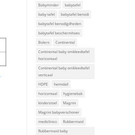
Babyminder
babytafel
baby tafel
babytafel benodi
babytafel benodigdheden
babytafel beschermhoes
Bolero
Continental
Continental baby omkleedtafel
horizontaal
Continental baby omkleedtafel
verticaal
r
HDPE
heimdall
horizontaal
hygienebak
kinderstoel
Magrini
Magrini babyverschoner
mediclinics
Rubbermaid
Rubbermaid baby