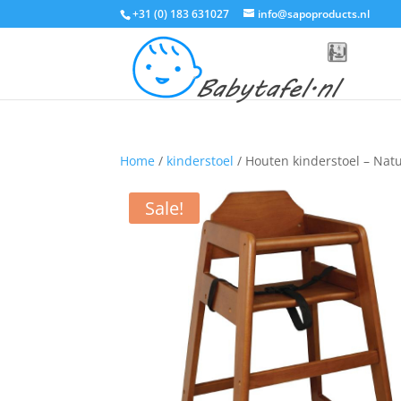
+31 (0) 183 631027
info@sapoproducts.nl
Home
/
kinderstoel
/ Houten kinderstoel – Natu
Sale!