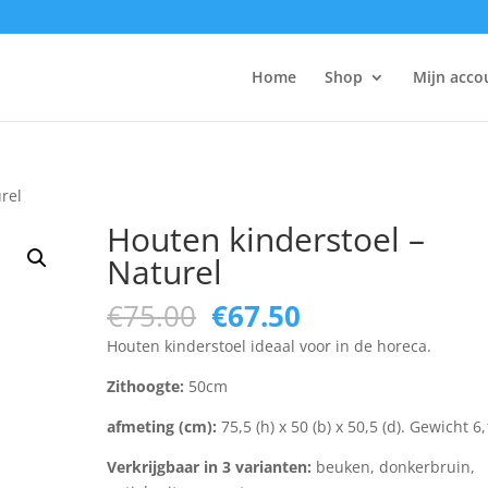
Home
Shop
Mijn acco
rel
Houten kinderstoel –
Naturel
Original
Current
€
75.00
€
67.50
price
price
Houten kinderstoel ideaal voor in de horeca.
was:
is:
€75.00.
€67.50.
Zithoogte:
50cm
afmeting (cm):
75,5 (h) x 50 (b) x 50,5 (d). Gewicht 6
Verkrijgbaar in 3 varianten:
beuken, donkerbruin,