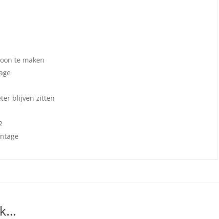
hoon te maken
tage
r blijven zitten
2
ontage
uk…