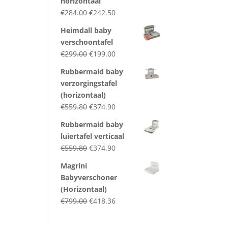
horizontaal
Original
Current
€
284.00
€
242.50
price
price
Heimdall baby
was:
is:
verschoontafel
€284.00.
€242.50.
Original
Current
€
299.00
€
199.00
price
price
Rubbermaid baby
was:
is:
verzorgingstafel
€299.00.
€199.00.
(horizontaal)
Original
Current
€
559.80
€
374.90
price
price
Rubbermaid baby
was:
is:
luiertafel verticaal
€559.80.
€374.90.
Original
Current
€
559.80
€
374.90
price
price
Magrini
was:
is:
Babyverschoner
€559.80.
€374.90.
(Horizontaal)
Original
Current
€
799.00
€
418.36
price
price
was:
is: