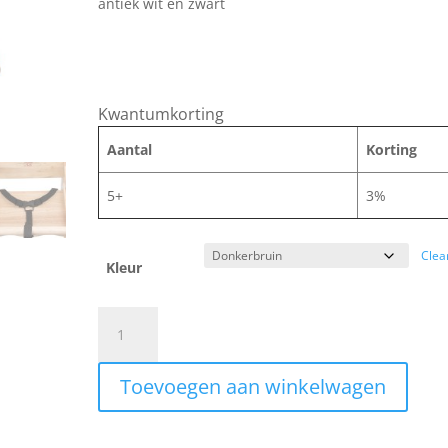
antiek wit en zwart
Kwantumkorting
Aantal
Korting
5+
3%
Clea
Kleur
Houten
kinderstoel
-
Toevoegen aan winkelwagen
Naturel
quantity