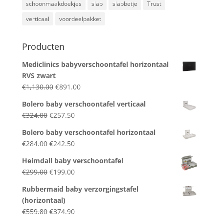
schoonmaakdoekjes
slab
slabbetje
Trust
verticaal
voordeelpakket
Producten
Mediclinics babyverschoontafel horizontaal
RVS zwart
Original
Current
€
1,130.00
€
891.00
price
price
Bolero baby verschoontafel verticaal
was:
is:
Original
Current
€
324.00
€
257.50
€1,130.00.
€891.00.
price
price
Bolero baby verschoontafel horizontaal
was:
is:
Original
Current
€
284.00
€
242.50
€324.00.
€257.50.
price
price
Heimdall baby verschoontafel
was:
is:
Original
Current
€
299.00
€
199.00
€284.00.
€242.50.
price
price
Rubbermaid baby verzorgingstafel
was:
is:
(horizontaal)
€299.00.
€199.00.
Original
Current
€
559.80
€
374.90