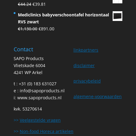
was:
is:
Original
Current
€
44.24
€
39.81
€75.00.
€67.50.
price
price
Mediclinics babyverschoontafel horizontaal
was:
is:
RVS zwart
€44.24.
€39.81.
Original
Current
€
1,130.00
€
891.00
price
price
was:
is:
Contact
€1,130.00.
€891.00.
linkpartners
SAPO Products
Vlietskade 6004
disclaimer
4241 WP Arkel
privacybeleid
t : +31 (0) 183 631027
e :
info@sapoproducts.nl
algemene-voorwaarden
i:
www.sapoproducts.nl
kvk. 53270614
>>
Veelgestelde vragen
>>
Non-food Horeca artikelen