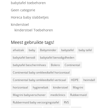
babytafel toebehoren
Geen categorie
Horeca baby slabbetjes
kinderstoel
kinderstoel Toebehoren
Meest gebruikte tags!
afvalzak
baby
Babyminder
babytafel
baby tafel
babytafel benodi
babytafel benodigdheden
babytafel beschermhoes
Bolero
Continental
Continental baby omkleedtafel horizontaal
Continental baby omkleedtafel verticaal
HDPE
heimdall
horizontaal
hygienebak
kinderstoel
Magrini
Magrini babyverschoner
mediclinics
Rubbermaid
Rubbermaid baby verzorgingstafel
RVS