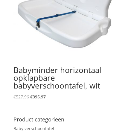
Babyminder horizontaal
opklapbare
babyverschoontafel, wit
Original
Current
€
527.96
€
395.97
price
price
was:
is:
€527.96.
€395.97.
Product categorieën
Baby verschoontafel