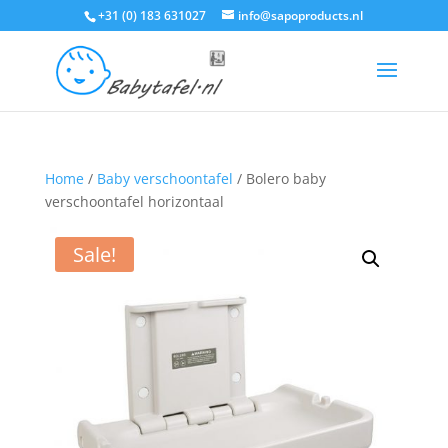
+31 (0) 183 631027
info@sapoproducts.nl
Home
/
Baby verschoontafel
/ Bolero baby
verschoontafel horizontaal
Sale!