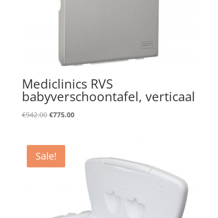
Mediclinics RVS
babyverschoontafel, verticaal
Original
Current
€
942.00
€
775.00
price
price
was:
is:
€942.00.
€775.00.
Sale!