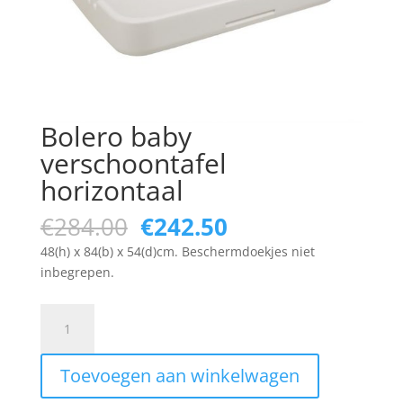
Bolero baby
verschoontafel
horizontaal
Original
Current
€
284.00
€
242.50
price
price
48(h) x 84(b) x 54(d)cm. Beschermdoekjes niet
was:
is:
inbegrepen.
€284.00.
€242.50.
Bolero
baby
verschoontafel
Toevoegen aan winkelwagen
horizontaal
quantity