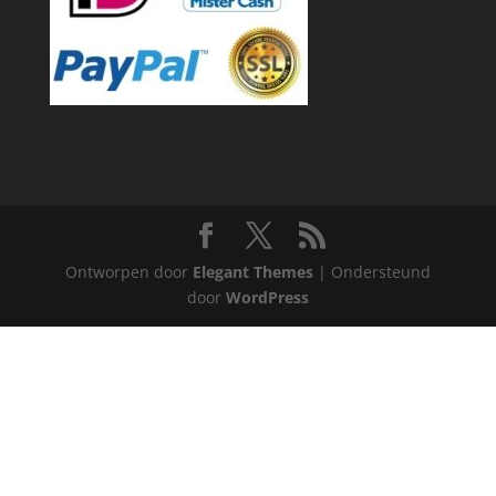
Ontworpen door
Elegant Themes
| Ondersteund
door
WordPress