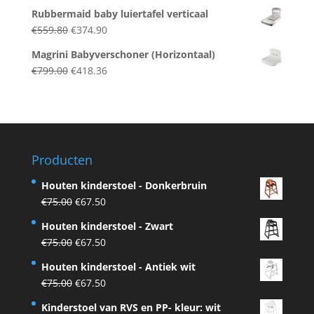
price
price
Rubbermaid baby luiertafel verticaal
was:
is:
Original
Current
€
559.80
€
374.90
€559.80.
€374.90.
price
price
Magrini Babyverschoner (Horizontaal)
was:
is:
Original
Current
€
799.00
€
418.36
€559.80.
€374.90.
price
price
was:
is:
€799.00.
€418.36.
Producten
Houten kinderstoel - Donkerbruin
Original
Current
€
75.00
€
67.50
price
price
Houten kinderstoel - Zwart
was:
is:
Original
Current
€
75.00
€
67.50
€75.00.
€67.50.
price
price
Houten kinderstoel - Antiek wit
was:
is:
Original
Current
€
75.00
€
67.50
€75.00.
€67.50.
price
price
Kinderstoel van RVS en PP- kleur: wit