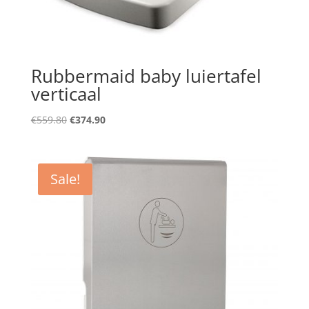
Rubbermaid baby luiertafel
verticaal
Original
Current
€
559.80
€
374.90
price
price
was:
is:
€559.80.
€374.90.
Sale!