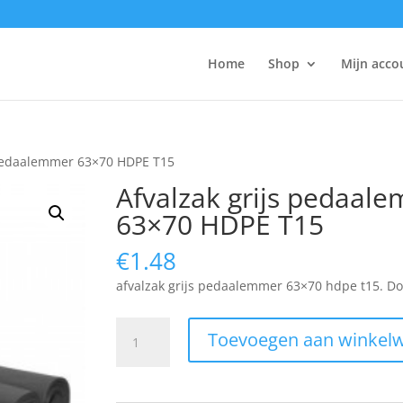
Home
Shop
Mijn acco
 pedaalemmer 63×70 HDPE T15
Afvalzak grijs pedaal
63×70 HDPE T15
€
1.48
afvalzak grijs pedaalemmer 63×70 hdpe t15. Doo
Afvalzak
Toevoegen aan winkel
grijs
pedaalemmer
63x70