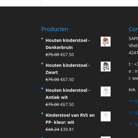
Producten
Con
SAP
Houten kinderstoel -
Vlie
Donkerbruin
4241
Original
Current
€
75.00
€
67.50
price
price
t : 
Houten kinderstoel -
was:
is:
e :
i
Zwart
€75.00.
€67.50.
i:
ww
Original
Current
€
75.00
€
67.50
price
price
kvk.
Houten kinderstoel -
was:
is:
Antiek wit
€75.00.
€67.50.
>>
V
Original
Current
€
75.00
€
67.50
price
price
>>
N
Kinderstoel van RVS en
was:
is:
PP- kleur: wit
>>
S
€75.00.
€67.50.
Original
Current
€
44.24
€
39.81
price
price