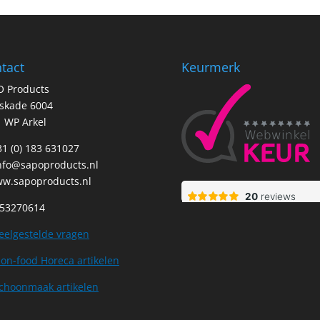
tact
Keurmerk
O Products
tskade 6004
 WP Arkel
+31 (0) 183 631027
nfo@sapoproducts.nl
w.sapoproducts.nl
 53270614
eelgestelde vragen
on-food Horeca artikelen
choonmaak artikelen