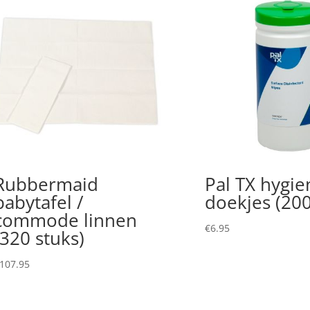
Rubbermaid
Pal TX hygie
babytafel /
doekjes (200
commode linnen
€
6.95
(320 stuks)
107.95