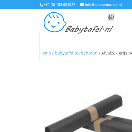
+31 (0) 183 631027
info@sapoproducts.nl
Home
/
babytafel toebehoren
/ Afvalzak grijs