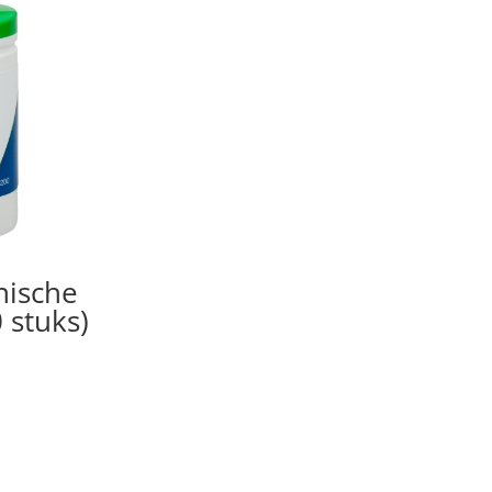
nische
 stuks)