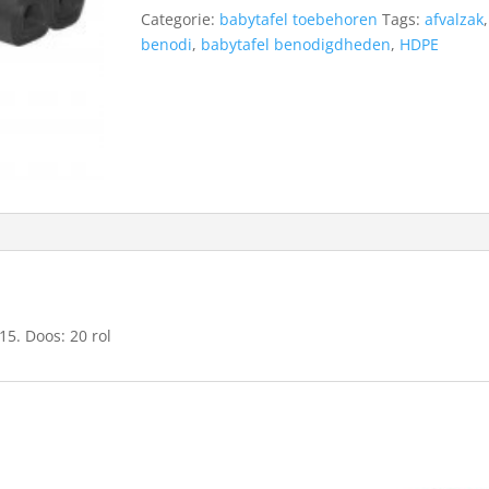
HDPE
Categorie:
babytafel toebehoren
Tags:
afvalzak
T15
benodi
,
babytafel benodigdheden
,
HDPE
quantity
5. Doos: 20 rol