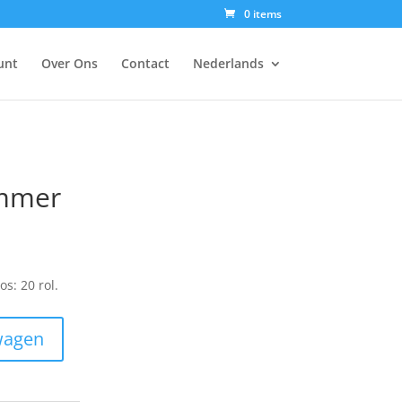
0 items
unt
Over Ons
Contact
Nederlands
emmer
s: 20 rol.
wagen