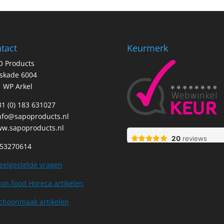
tact
Keurmerk
O Products
tskade 6004
 WP Arkel
+31 (0) 183 631027
nfo@sapoproducts.nl
w.sapoproducts.nl
 53270614
eelgestelde vragen
on-food Horeca artikelen
choonmaak artikelen