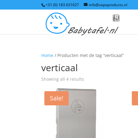
+31 (0) 183 631027
info@sapoproducts.nl
Home
/ Producten met de tag “verticaal”
verticaal
Sorted
Showing all 4 results
by
price:
Sale!
high
to
low