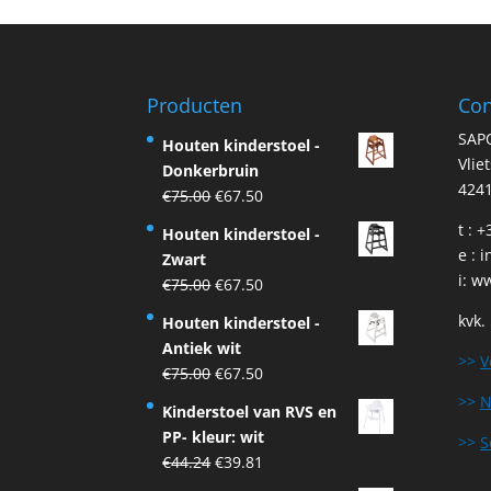
Producten
Con
SAP
Houten kinderstoel -
Vlie
Donkerbruin
4241
Original
Current
€
75.00
€
67.50
price
price
t : 
Houten kinderstoel -
was:
is:
e :
i
Zwart
€75.00.
€67.50.
i:
ww
Original
Current
€
75.00
€
67.50
price
price
kvk.
Houten kinderstoel -
was:
is:
Antiek wit
€75.00.
€67.50.
>>
V
Original
Current
€
75.00
€
67.50
price
price
>>
N
Kinderstoel van RVS en
was:
is:
PP- kleur: wit
>>
S
€75.00.
€67.50.
Original
Current
€
44.24
€
39.81
price
price