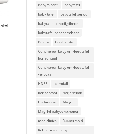
Babyminder
babytafel
baby tafel
babytafel benodi
babytafel benodigdheden
afel
babytafel beschermhoes
Bolero
Continental
Continental baby omkleedtafel
horizontaal
Continental baby omkleedtafel
verticaal
HDPE
heimdall
horizontaal
hygienebak
kinderstoel
Magrini
Magrini babyverschoner
mediclinics
Rubbermaid
Rubbermaid baby