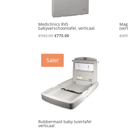
Mediclinics RVS
Magr
babyverschoontafel, verticaal
(vert
Original
Current
€
942.00
€
775.00
€
499
price
price
was:
is:
€942.00.
€775.00.
Sale!
Rubbermaid baby luiertafel
verticaal