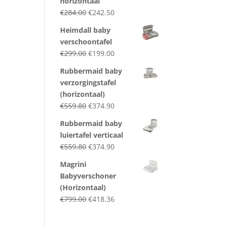
horizontaal
Original
Current
€
284.00
€
242.50
price
price
Heimdall baby
was:
is:
verschoontafel
€284.00.
€242.50.
Original
Current
€
299.00
€
199.00
price
price
Rubbermaid baby
was:
is:
verzorgingstafel
€299.00.
€199.00.
(horizontaal)
Original
Current
€
559.80
€
374.90
price
price
Rubbermaid baby
was:
is:
luiertafel verticaal
€559.80.
€374.90.
Original
Current
€
559.80
€
374.90
price
price
Magrini
was:
is:
Babyverschoner
€559.80.
€374.90.
(Horizontaal)
Original
Current
€
799.00
€
418.36
price
price
was:
is: