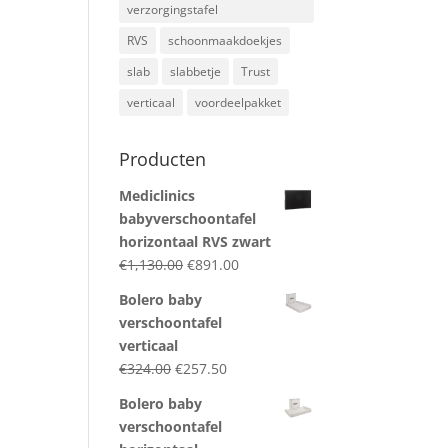
verzorgingstafel
RVS
schoonmaakdoekjes
slab
slabbetje
Trust
verticaal
voordeelpakket
Producten
Mediclinics
babyverschoontafel
horizontaal RVS zwart
Original
Current
€
1,130.00
€
891.00
price
price
Bolero baby
was:
is:
verschoontafel
€1,130.00.
€891.00.
verticaal
Original
Current
€
324.00
€
257.50
price
price
Bolero baby
was:
is:
verschoontafel
€324.00.
€257.50.