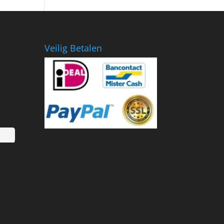
€799.00.
€418.36.
Veilig Betalen