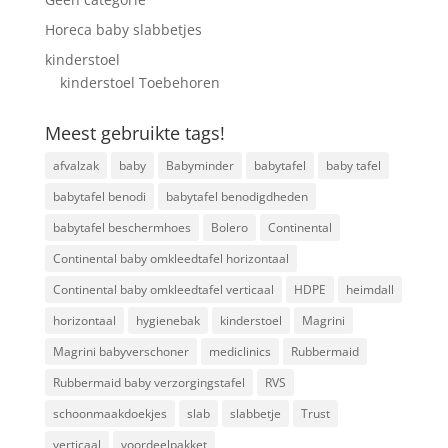
Horeca baby slabbetjes
kinderstoel
kinderstoel Toebehoren
Meest gebruikte tags!
afvalzak
baby
Babyminder
babytafel
baby tafel
babytafel benodi
babytafel benodigdheden
babytafel beschermhoes
Bolero
Continental
Continental baby omkleedtafel horizontaal
Continental baby omkleedtafel verticaal
HDPE
heimdall
horizontaal
hygienebak
kinderstoel
Magrini
Magrini babyverschoner
mediclinics
Rubbermaid
Rubbermaid baby verzorgingstafel
RVS
schoonmaakdoekjes
slab
slabbetje
Trust
verticaal
voordeelpakket