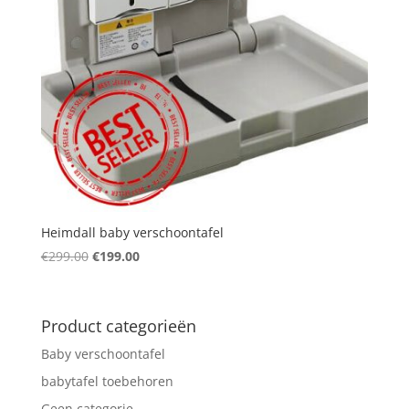
Heimdall baby verschoontafel
Original
Current
€
299.00
€
199.00
price
price
was:
is:
€299.00.
€199.00.
Product categorieën
Baby verschoontafel
babytafel toebehoren
Geen categorie