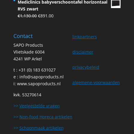
Mediclinics babyverschoontafel horizontaal
was:
is:
RVS zwart
€44.24.
€39.81.
Original
Current
€
1,130.00
€
891.00
price
price
was:
is:
Contact
€1,130.00.
€891.00.
linkpartners
SAPO Products
Vlietskade 6004
disclaimer
4241 WP Arkel
privacybeleid
t : +31 (0) 183 631027
e :
info@sapoproducts.nl
algemene-voorwaarden
i:
www.sapoproducts.nl
kvk. 53270614
>>
Veelgestelde vragen
>>
Non-food Horeca artikelen
>>
Schoonmaak artikelen