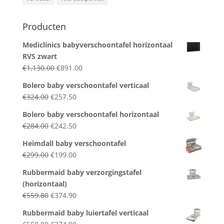
Producten
Mediclinics babyverschoontafel horizontaal
RVS zwart
Original
Current
€
1,130.00
€
891.00
price
price
Bolero baby verschoontafel verticaal
was:
is:
Original
Current
€
324.00
€
257.50
€1,130.00.
€891.00.
price
price
Bolero baby verschoontafel horizontaal
was:
is:
Original
Current
€
284.00
€
242.50
€324.00.
€257.50.
price
price
Heimdall baby verschoontafel
was:
is:
Original
Current
€
299.00
€
199.00
€284.00.
€242.50.
price
price
Rubbermaid baby verzorgingstafel
was:
is:
(horizontaal)
€299.00.
€199.00.
Original
Current
€
559.80
€
374.90
price
price
Rubbermaid baby luiertafel verticaal
was:
is:
Original
Current