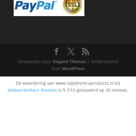
Ontworpen door
Elegant Themes
| Ondersteund
door
WordPress
De waardering van www.sapohorecaproducts.nl bij
WebwinkelKeur Reviews
is 9.7/10 gebaseerd op 20 reviews.