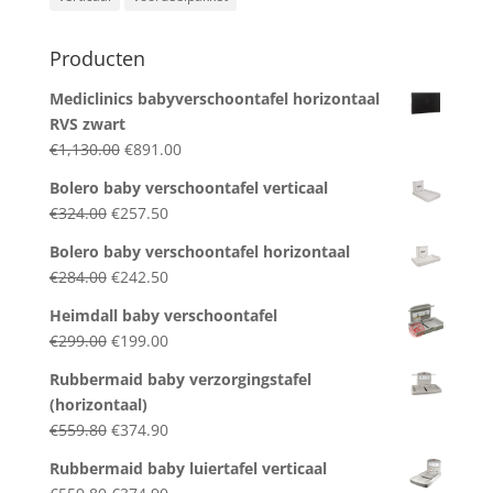
Producten
Mediclinics babyverschoontafel horizontaal
RVS zwart
Original
Current
€
1,130.00
€
891.00
price
price
Bolero baby verschoontafel verticaal
was:
is:
Original
Current
€
324.00
€
257.50
€1,130.00.
€891.00.
price
price
Bolero baby verschoontafel horizontaal
was:
is:
Original
Current
€
284.00
€
242.50
€324.00.
€257.50.
price
price
Heimdall baby verschoontafel
was:
is:
Original
Current
€
299.00
€
199.00
€284.00.
€242.50.
price
price
Rubbermaid baby verzorgingstafel
was:
is:
(horizontaal)
€299.00.
€199.00.
Original
Current
€
559.80
€
374.90
price
price
Rubbermaid baby luiertafel verticaal
was:
is:
Original
Current