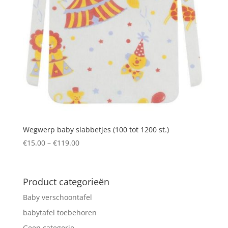
Wegwerp baby slabbetjes (100 tot 1200 st.)
Price
€
15.00
–
€
119.00
range:
€15.00
through
Product categorieën
€119.00
Baby verschoontafel
babytafel toebehoren
Geen categorie