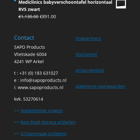
Mediclinics babyverschoontafel horizontaal
was:
is:
RVS zwart
€44.24.
€39.81.
Original
Current
€
1,130.00
€
891.00
price
price
was:
is:
Contact
€1,130.00.
€891.00.
linkpartners
SAPO Products
Vlietskade 6004
disclaimer
4241 WP Arkel
privacybeleid
t : +31 (0) 183 631027
e :
info@sapoproducts.nl
algemene-voorwaarden
i:
www.sapoproducts.nl
kvk. 53270614
>>
Veelgestelde vragen
>>
Non-food Horeca artikelen
>>
Schoonmaak artikelen