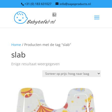
+31 (0) 183 631027
info@sapoproducts.nl
Home
/ Producten met de tag “slab”
slab
Enige resultaat weergegeven