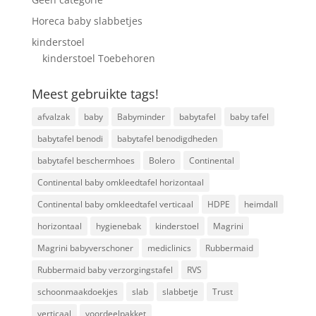
Horeca baby slabbetjes
kinderstoel
kinderstoel Toebehoren
Meest gebruikte tags!
afvalzak
baby
Babyminder
babytafel
baby tafel
babytafel benodi
babytafel benodigdheden
babytafel beschermhoes
Bolero
Continental
Continental baby omkleedtafel horizontaal
Continental baby omkleedtafel verticaal
HDPE
heimdall
horizontaal
hygienebak
kinderstoel
Magrini
Magrini babyverschoner
mediclinics
Rubbermaid
Rubbermaid baby verzorgingstafel
RVS
schoonmaakdoekjes
slab
slabbetje
Trust
verticaal
voordeelpakket