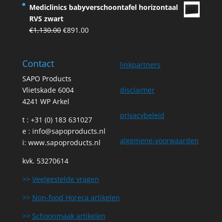
price
price
Mediclinics babyverschoontafel horizontaal
was:
is:
RVS zwart
€44.24.
€39.81.
Original
Current
€
1,130.00
€
891.00
price
price
was:
is:
Contact
€1,130.00.
€891.00.
linkpartners
SAPO Products
Vlietskade 6004
disclaimer
4241 WP Arkel
privacybeleid
t : +31 (0) 183 631027
e :
info@sapoproducts.nl
algemene-voorwaarden
i:
www.sapoproducts.nl
kvk. 53270614
>>
Veelgestelde vragen
>>
Non-food Horeca artikelen
>>
Schoonmaak artikelen