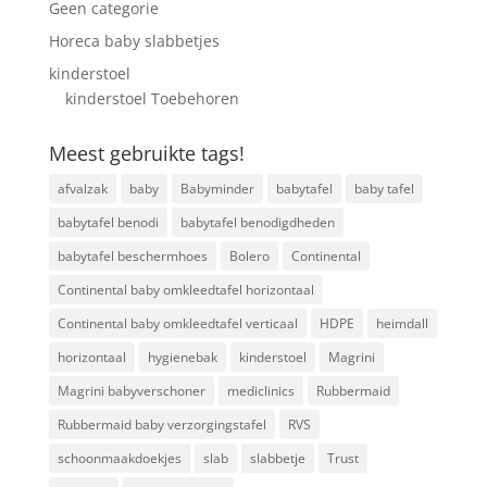
Geen categorie
Horeca baby slabbetjes
kinderstoel
kinderstoel Toebehoren
Meest gebruikte tags!
afvalzak
baby
Babyminder
babytafel
baby tafel
babytafel benodi
babytafel benodigdheden
babytafel beschermhoes
Bolero
Continental
Continental baby omkleedtafel horizontaal
Continental baby omkleedtafel verticaal
HDPE
heimdall
horizontaal
hygienebak
kinderstoel
Magrini
Magrini babyverschoner
mediclinics
Rubbermaid
Rubbermaid baby verzorgingstafel
RVS
schoonmaakdoekjes
slab
slabbetje
Trust