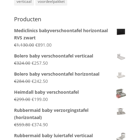
verticaal
voordeelpakket
Producten
Mediclinics babyverschoontafel horizontaal
RVS zwart
Original
Current
€
1,130.00
€
891.00
price
price
Bolero baby verschoontafel verticaal
was:
is:
Original
Current
€
324.00
€
257.50
€1,130.00.
€891.00.
price
price
Bolero baby verschoontafel horizontaal
was:
is:
Original
Current
€
284.00
€
242.50
€324.00.
€257.50.
price
price
Heimdall baby verschoontafel
was:
is:
Original
Current
€
299.00
€
199.00
€284.00.
€242.50.
price
price
Rubbermaid baby verzorgingstafel
was:
is:
(horizontaal)
€299.00.
€199.00.
Original
Current
€
559.80
€
374.90
price
price
Rubbermaid baby luiertafel verticaal
was:
is: