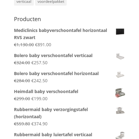
verticaal
voordeelpakket
Producten
Mediclinics babyverschoontafel horizontaal
RVS zwart
Original
Current
€
1,130.00
€
891.00
price
price
Bolero baby verschoontafel verticaal
was:
is:
Original
Current
€
324.00
€
257.50
€1,130.00.
€891.00.
price
price
Bolero baby verschoontafel horizontaal
was:
is:
Original
Current
€
284.00
€
242.50
€324.00.
€257.50.
price
price
Heimdall baby verschoontafel
was:
is:
Original
Current
€
299.00
€
199.00
€284.00.
€242.50.
price
price
Rubbermaid baby verzorgingstafel
was:
is:
(horizontaal)
€299.00.
€199.00.
Original
Current
€
559.80
€
374.90
price
price
Rubbermaid baby luiertafel verticaal
was:
is: