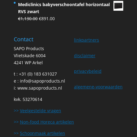
price
price
Mediclinics babyverschoontafel horizontaal
was:
is:
RVS zwart
€44.24.
€39.81.
Original
Current
€
1,130.00
€
891.00
price
price
was:
is:
Contact
€1,130.00.
€891.00.
linkpartners
SAPO Products
Vlietskade 6004
disclaimer
4241 WP Arkel
privacybeleid
t : +31 (0) 183 631027
e :
info@sapoproducts.nl
algemene-voorwaarden
i:
www.sapoproducts.nl
kvk. 53270614
>>
Veelgestelde vragen
>>
Non-food Horeca artikelen
>>
Schoonmaak artikelen