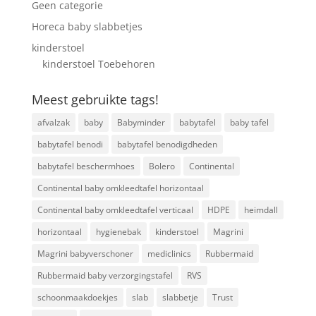
Geen categorie
Horeca baby slabbetjes
kinderstoel
kinderstoel Toebehoren
Meest gebruikte tags!
afvalzak
baby
Babyminder
babytafel
baby tafel
babytafel benodi
babytafel benodigdheden
babytafel beschermhoes
Bolero
Continental
Continental baby omkleedtafel horizontaal
Continental baby omkleedtafel verticaal
HDPE
heimdall
horizontaal
hygienebak
kinderstoel
Magrini
Magrini babyverschoner
mediclinics
Rubbermaid
Rubbermaid baby verzorgingstafel
RVS
schoonmaakdoekjes
slab
slabbetje
Trust