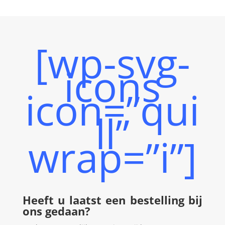
[wp-svg-
icons
icon=”qui
ll”
wrap=”i”]
Heeft u laatst een bestelling bij
ons gedaan?