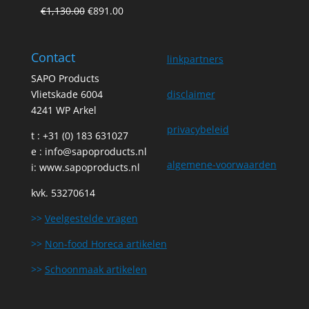
€44.24.
€39.81.
Original
Current
€
1,130.00
€
891.00
price
price
was:
is:
Contact
€1,130.00.
€891.00.
linkpartners
SAPO Products
Vlietskade 6004
disclaimer
4241 WP Arkel
privacybeleid
t : +31 (0) 183 631027
e :
info@sapoproducts.nl
algemene-voorwaarden
i:
www.sapoproducts.nl
kvk. 53270614
>>
Veelgestelde vragen
>>
Non-food Horeca artikelen
>>
Schoonmaak artikelen