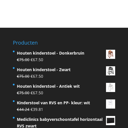
Producten
Houten kinderstoel - Donkerbruin
Original
Current
€
75.00
€
67.50
price
price
Houten kinderstoel - Zwart
was:
is:
Original
Current
€
75.00
€
67.50
€75.00.
€67.50.
price
price
Houten kinderstoel - Antiek wit
was:
is:
Original
Current
€
75.00
€
67.50
€75.00.
€67.50.
price
price
Kinderstoel van RVS en PP- kleur: wit
was:
is:
Original
Current
€
44.24
€
39.81
€75.00.
€67.50.
price
price
Mediclinics babyverschoontafel horizontaal
was:
is:
RVS zwart