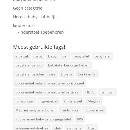
Geen categorie
Horeca baby slabbetjes
kinderstoel
kinderstoel Toebehoren
Meest gebruikte tags!
afvalzak
baby
Babyminder
babytafel
baby tafel
babytafel benodi
babytafel benodigdheden
babytafel beschermhoes
Bolero
Continental
Continental baby omkleedtafel horizontaal
Continental baby omkleedtafel verticaal
HDPE
heimdall
horizontaal
hygienebak
kinderstoel
Magrini
Magrini babyverschoner
mediclinics
Rubbermaid
Rubbermaid baby verzorgingstafel
RVS
schoonmaakdoekjes
slab
slabbetje
Trust