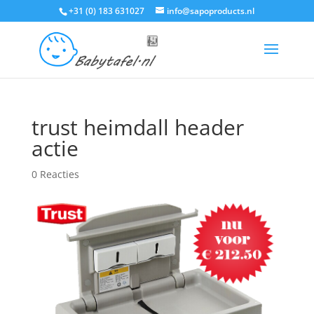
+31 (0) 183 631027
info@sapoproducts.nl
trust heimdall header
actie
0 Reacties