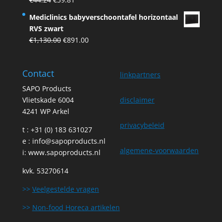
€75.00.
€67.50.
price
price
Mediclinics babyverschoontafel horizontaal
was:
is:
RVS zwart
€44.24.
€39.81.
Original
Current
€
1,130.00
€
891.00
price
price
was:
is:
Contact
€1,130.00.
€891.00.
linkpartners
SAPO Products
Vlietskade 6004
disclaimer
4241 WP Arkel
privacybeleid
t : +31 (0) 183 631027
e :
info@sapoproducts.nl
algemene-voorwaarden
i:
www.sapoproducts.nl
kvk. 53270614
>>
Veelgestelde vragen
>>
Non-food Horeca artikelen