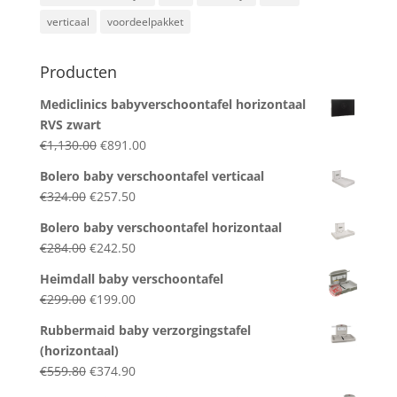
verticaal
voordeelpakket
Producten
Mediclinics babyverschoontafel horizontaal
RVS zwart
Original
Current
€
1,130.00
€
891.00
price
price
Bolero baby verschoontafel verticaal
was:
is:
Original
Current
€
324.00
€
257.50
€1,130.00.
€891.00.
price
price
Bolero baby verschoontafel horizontaal
was:
is:
Original
Current
€
284.00
€
242.50
€324.00.
€257.50.
price
price
Heimdall baby verschoontafel
was:
is:
Original
Current
€
299.00
€
199.00
€284.00.
€242.50.
price
price
Rubbermaid baby verzorgingstafel
was:
is:
(horizontaal)
€299.00.
€199.00.
Original
Current
€
559.80
€
374.90
price
price