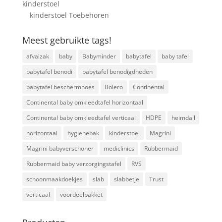
kinderstoel
kinderstoel Toebehoren
Meest gebruikte tags!
afvalzak
baby
Babyminder
babytafel
baby tafel
babytafel benodi
babytafel benodigdheden
babytafel beschermhoes
Bolero
Continental
Continental baby omkleedtafel horizontaal
Continental baby omkleedtafel verticaal
HDPE
heimdall
horizontaal
hygienebak
kinderstoel
Magrini
Magrini babyverschoner
mediclinics
Rubbermaid
Rubbermaid baby verzorgingstafel
RVS
schoonmaakdoekjes
slab
slabbetje
Trust
verticaal
voordeelpakket