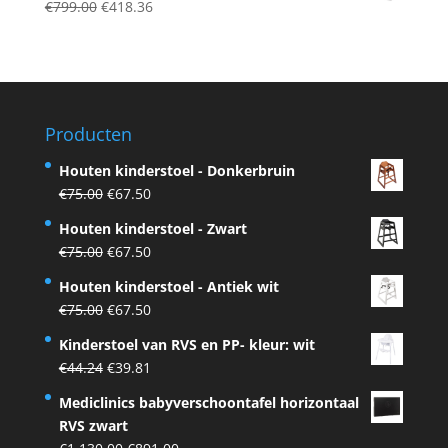
Original
Current
€
799.00
€
418.36
€559.80.
€374.90.
price
price
was:
is:
€799.00.
€418.36.
Producten
Houten kinderstoel - Donkerbruin
Original
Current
€
75.00
€
67.50
price
price
Houten kinderstoel - Zwart
was:
is:
Original
Current
€
75.00
€
67.50
€75.00.
€67.50.
price
price
Houten kinderstoel - Antiek wit
was:
is:
Original
Current
€
75.00
€
67.50
€75.00.
€67.50.
price
price
Kinderstoel van RVS en PP- kleur: wit
was:
is:
Original
Current
€
44.24
€
39.81
€75.00.
€67.50.
price
price
Mediclinics babyverschoontafel horizontaal
was:
is:
RVS zwart
€44.24.
€39.81.
Original
Current