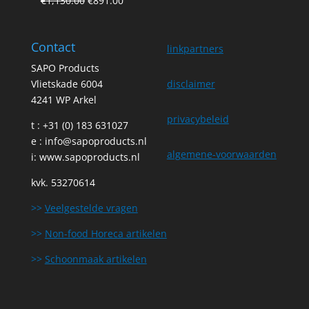
€
1,130.00
€
891.00
price
price
was:
is:
Contact
€1,130.00.
€891.00.
linkpartners
SAPO Products
Vlietskade 6004
disclaimer
4241 WP Arkel
privacybeleid
t : +31 (0) 183 631027
e :
info@sapoproducts.nl
algemene-voorwaarden
i:
www.sapoproducts.nl
kvk. 53270614
>>
Veelgestelde vragen
>>
Non-food Horeca artikelen
>>
Schoonmaak artikelen