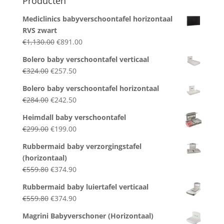
Producten
Mediclinics babyverschoontafel horizontaal
RVS zwart
Original
Current
€
1,130.00
€
891.00
price
price
Bolero baby verschoontafel verticaal
was:
is:
Original
Current
€
324.00
€
257.50
€1,130.00.
€891.00.
price
price
Bolero baby verschoontafel horizontaal
was:
is:
Original
Current
€
284.00
€
242.50
€324.00.
€257.50.
price
price
Heimdall baby verschoontafel
was:
is:
Original
Current
€
299.00
€
199.00
€284.00.
€242.50.
price
price
Rubbermaid baby verzorgingstafel
was:
is:
(horizontaal)
€299.00.
€199.00.
Original
Current
€
559.80
€
374.90
price
price
Rubbermaid baby luiertafel verticaal
was:
is:
Original
Current
€
559.80
€
374.90
€559.80.
€374.90.
price
price
Magrini Babyverschoner (Horizontaal)
was:
is: