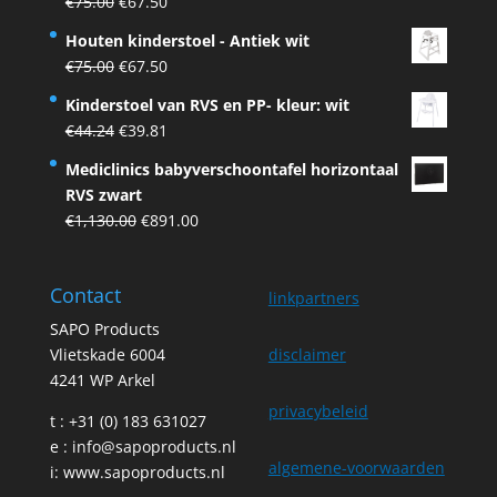
Original
Current
€
75.00
€
67.50
€75.00.
€67.50.
price
price
Houten kinderstoel - Antiek wit
was:
is:
Original
Current
€
75.00
€
67.50
€75.00.
€67.50.
price
price
Kinderstoel van RVS en PP- kleur: wit
was:
is:
Original
Current
€
44.24
€
39.81
€75.00.
€67.50.
price
price
Mediclinics babyverschoontafel horizontaal
was:
is:
RVS zwart
€44.24.
€39.81.
Original
Current
€
1,130.00
€
891.00
price
price
was:
is:
Contact
€1,130.00.
€891.00.
linkpartners
SAPO Products
Vlietskade 6004
disclaimer
4241 WP Arkel
privacybeleid
t : +31 (0) 183 631027
e :
info@sapoproducts.nl
algemene-voorwaarden
i:
www.sapoproducts.nl