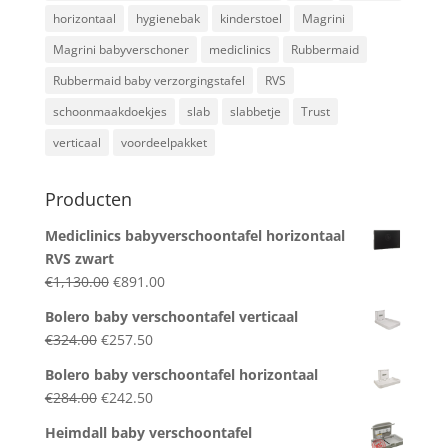
horizontaal
hygienebak
kinderstoel
Magrini
Magrini babyverschoner
mediclinics
Rubbermaid
Rubbermaid baby verzorgingstafel
RVS
schoonmaakdoekjes
slab
slabbetje
Trust
verticaal
voordeelpakket
Producten
Mediclinics babyverschoontafel horizontaal
RVS zwart
Original
Current
€
1,130.00
€
891.00
price
price
Bolero baby verschoontafel verticaal
was:
is:
Original
Current
€
324.00
€
257.50
€1,130.00.
€891.00.
price
price
Bolero baby verschoontafel horizontaal
was:
is:
Original
Current
€
284.00
€
242.50
€324.00.
€257.50.
price
price
Heimdall baby verschoontafel
was:
is: