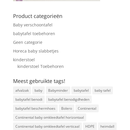
Product categorieën
Baby verschoontafel
babytafel toebehoren
Geen categorie
Horeca baby slabbetjes
kinderstoel
kinderstoel Toebehoren
Meest gebruikte tags!
afvalzak
baby
Babyminder
babytafel
baby tafel
babytafel benodi
babytafel benodigdheden
babytafel beschermhoes
Bolero
Continental
Continental baby omkleedtafel horizontaal
Continental baby omkleedtafel verticaal
HDPE
heimdall