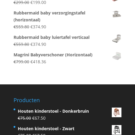
Original
Current
€
299.00
€
199.00
€284.00.
€242.50.
price
price
Rubbermaid baby verzorgingstafel
was:
is:
(horizontaal)
€299.00.
€199.00.
Original
Current
€
559.80
€
374.90
price
price
Rubbermaid baby luiertafel verticaal
was:
is:
Original
Current
€
559.80
€
374.90
€559.80.
€374.90.
price
price
Magrini Babyverschoner (Horizontaal)
was:
is:
Original
Current
€
799.00
€
418.36
€559.80.
€374.90.
price
price
was:
is:
€799.00.
€418.36.
Producten
Houten kinderstoel - Donkerbruin
Original
Current
€
75.00
€
67.50
price
price
Houten kinderstoel - Zwart
was:
is: