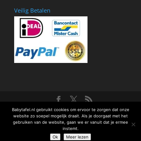
Veilig Betalen
Ontworpen door
Elegant Themes
| Ondersteund
Babytafel.nl gebruikt cookies om ervoor te zorgen dat onze
website zo soepel mogelijk draait. Als je doorgaat met het
door
WordPress
gebruiken van de website, gaan we er vanuit dat je ermee
instemt.
De waardering van www.sapohorecaproducts.nl bij
Ok
Meer lezen
WebwinkelKeur Reviews
is 9.7/10 gebaseerd op 20 reviews.