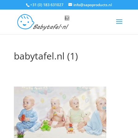
+31 (0) 183 631027
info@sapoproducts.nl
babytafel.nl (1)