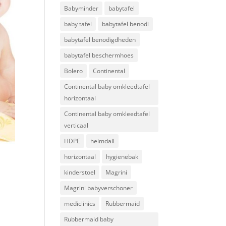
Babyminder
babytafel
baby tafel
babytafel benodi
babytafel benodigdheden
babytafel beschermhoes
Bolero
Continental
Continental baby omkleedtafel
horizontaal
Continental baby omkleedtafel
verticaal
HDPE
heimdall
horizontaal
hygienebak
kinderstoel
Magrini
Magrini babyverschoner
mediclinics
Rubbermaid
Rubbermaid baby