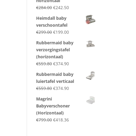
horizontaal
Original
Current
€
284.00
€
242.50
price
price
Heimdall baby
was:
is:
verschoontafel
€284.00.
€242.50.
Original
Current
€
299.00
€
199.00
price
price
Rubbermaid baby
was:
is:
verzorgingstafel
€299.00.
€199.00.
(horizontaal)
Original
Current
€
559.80
€
374.90
price
price
Rubbermaid baby
was:
is:
luiertafel verticaal
€559.80.
€374.90.
Original
Current
€
559.80
€
374.90
price
price
Magrini
was:
is:
Babyverschoner
€559.80.
€374.90.
(Horizontaal)
Original
Current
€
799.00
€
418.36
price
price
was:
is: