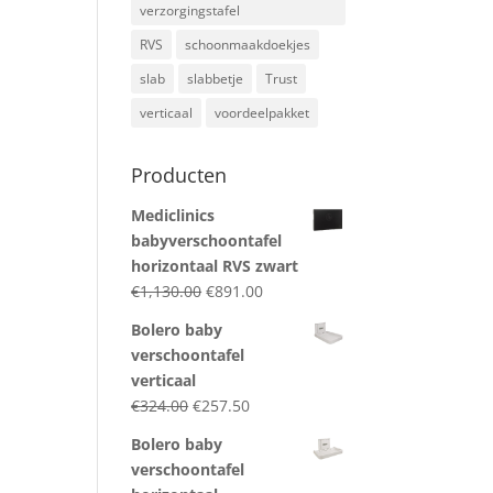
verzorgingstafel
RVS
schoonmaakdoekjes
slab
slabbetje
Trust
verticaal
voordeelpakket
Producten
Mediclinics
babyverschoontafel
horizontaal RVS zwart
Original
Current
€
1,130.00
€
891.00
price
price
Bolero baby
was:
is:
verschoontafel
€1,130.00.
€891.00.
verticaal
Original
Current
€
324.00
€
257.50
price
price
Bolero baby
was:
is:
verschoontafel
€324.00.
€257.50.