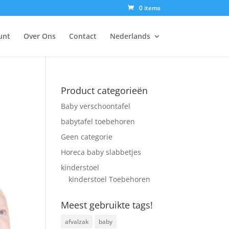
0 items
unt
Over Ons
Contact
Nederlands
Product categorieën
Baby verschoontafel
babytafel toebehoren
Geen categorie
Horeca baby slabbetjes
kinderstoel
kinderstoel Toebehoren
Meest gebruikte tags!
afvalzak
baby