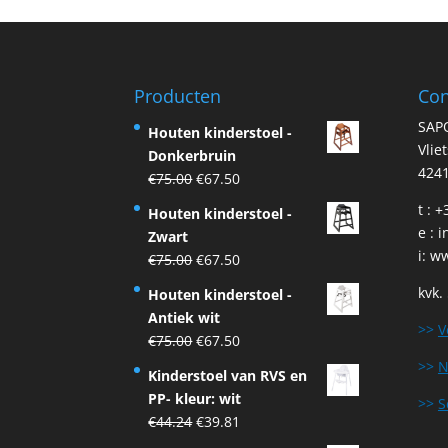
Producten
Con
SAP
Houten kinderstoel -
Vlie
Donkerbruin
4241
Original
Current
€
75.00
€
67.50
price
price
t : 
Houten kinderstoel -
was:
is:
e :
i
Zwart
€75.00.
€67.50.
i:
ww
Original
Current
€
75.00
€
67.50
price
price
kvk.
Houten kinderstoel -
was:
is:
Antiek wit
€75.00.
€67.50.
>>
V
Original
Current
€
75.00
€
67.50
price
price
>>
N
Kinderstoel van RVS en
was:
is:
PP- kleur: wit
>>
S
€75.00.
€67.50.
Original
Current
€
44.24
€
39.81
price
price