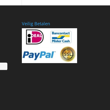
€799.00.
€418.36.
Veilig Betalen