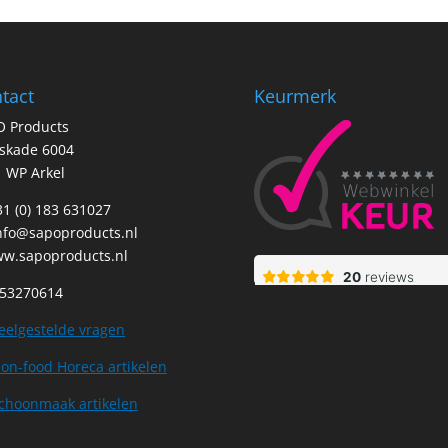
tact
Keurmerk
O Products
tskade 6004
 WP Arkel
+31 (0) 183 631027
nfo@sapoproducts.nl
w.sapoproducts.nl
 53270614
eelgestelde vragen
on-food Horeca artikelen
choonmaak artikelen