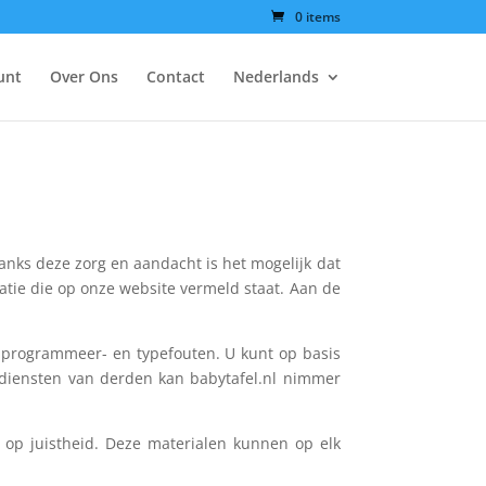
0 items
unt
Over Ons
Contact
Nederlands
danks deze zorg en aandacht is het mogelijk dat
rmatie die op onze website vermeld staat. Aan de
e programmeer- en typefouten. U kunt op basis
 diensten van derden kan babytafel.nl nimmer
p juistheid. Deze materialen kunnen op elk