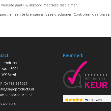
 website gaat uw akkoord met deze disclaimer.
zigingen aan te brengen in deze disclaimer. Controleer daarom re
tact
Keurmerk
O Products
tskade 6004
 WP Arkel
+31 (0) 183 631027
nfo@sapoproducts.nl
w.sapoproducts.nl
 53270614