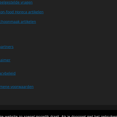
eelgestelde vragen
on-food Horeca artikelen
choonmaak artikelen
partners
laimer
acybeleid
emene-voorwaarden
nd door
WordPress
ze website zo soepel mogelijk draait. Als je doorgaat met het gebruike