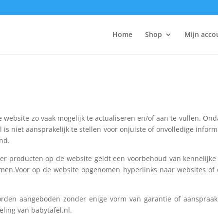
Home
Shop
Mijn acco
 website zo vaak mogelijk te actualiseren en/of aan te vullen. On
l is niet aansprakelijk te stellen voor onjuiste of onvolledige info
nd.
over producten op de website geldt een voorbehoud van kennelijk
imen.Voor op de website opgenomen hyperlinks naar websites of
rden aangeboden zonder enige vorm van garantie of aanspraak o
ing van babytafel.nl.