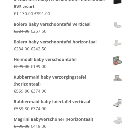
RVS zwart
Original
Current
€
1,130.00
€
891.00
price
price
Bolero baby verschoontafel verticaal
was:
is:
Original
Current
€
324.00
€
257.50
€1,130.00.
€891.00.
price
price
Bolero baby verschoontafel horizontaal
was:
is:
Original
Current
€
284.00
€
242.50
€324.00.
€257.50.
price
price
Heimdall baby verschoontafel
was:
is:
Original
Current
€
299.00
€
199.00
€284.00.
€242.50.
price
price
Rubbermaid baby verzorgingstafel
was:
is:
(horizontaal)
€299.00.
€199.00.
Original
Current
€
559.80
€
374.90
price
price
Rubbermaid baby luiertafel verticaal
was:
is:
Original
Current
€
559.80
€
374.90
€559.80.
€374.90.
price
price
Magrini Babyverschoner (Horizontaal)
was:
is:
Original
Current
€
799.00
€
418.36
€559.80.
€374.90.
price
price