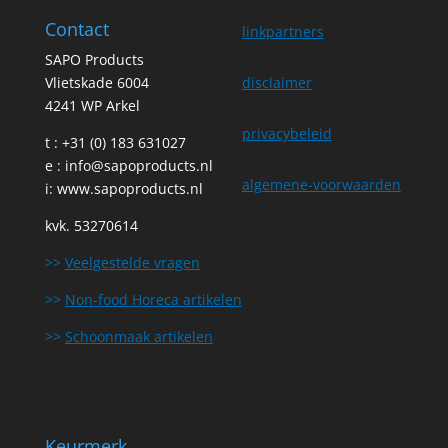
was:
is:
Contact
€1,130.00.
€891.00.
linkpartners
SAPO Products
Vlietskade 6004
disclaimer
4241 WP Arkel
privacybeleid
t : +31 (0) 183 631027
e :
info@sapoproducts.nl
algemene-voorwaarden
i:
www.sapoproducts.nl
kvk. 53270614
>>
Veelgestelde vragen
>>
Non-food Horeca artikelen
>>
Schoonmaak artikelen
Keurmerk