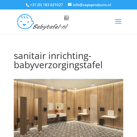
+31 (0) 183 631027
info@sapoproducts.nl
sanitair inrichting-
babyverzorgingstafel