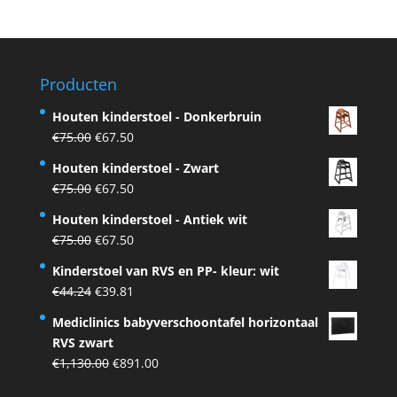
was:
is:
€799.00.
€418.36.
Producten
Houten kinderstoel - Donkerbruin
Original
Current
€
75.00
€
67.50
price
price
Houten kinderstoel - Zwart
was:
is:
Original
Current
€
75.00
€
67.50
€75.00.
€67.50.
price
price
Houten kinderstoel - Antiek wit
was:
is:
Original
Current
€
75.00
€
67.50
€75.00.
€67.50.
price
price
Kinderstoel van RVS en PP- kleur: wit
was:
is:
Original
Current
€
44.24
€
39.81
€75.00.
€67.50.
price
price
Mediclinics babyverschoontafel horizontaal
was:
is:
RVS zwart
€44.24.
€39.81.
Original
Current
€
1,130.00
€
891.00
price
price