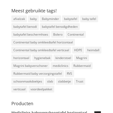
Meest gebruikte tags!
afvalzak
baby
Babyminder
babytafel
baby tafel
babytafel benodi
babytafel benodigdheden
babytafel beschermhoes
Bolero
Continental
Continental baby omkleedtafel horizontaal
Continental baby omkleedtafel verticaal
HDPE
heimdall
horizontaal
hygienebak
kinderstoel
Magrini
Magrini babyverschoner
mediclinics
Rubbermaid
Rubbermaid baby verzorgingstafel
RVS
schoonmaakdoekjes
slab
slabbetje
Trust
verticaal
voordeelpakket
Producten
Mediclinics babyverschoontafel horizontaal