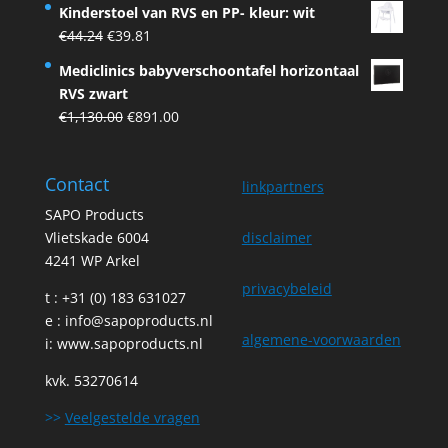
Kinderstoel van RVS en PP- kleur: wit
was:
is:
Original
Current
€
44.24
€
39.81
€75.00.
€67.50.
price
price
Mediclinics babyverschoontafel horizontaal
was:
is:
RVS zwart
€44.24.
€39.81.
Original
Current
€
1,130.00
€
891.00
price
price
was:
is:
Contact
€1,130.00.
€891.00.
linkpartners
SAPO Products
Vlietskade 6004
disclaimer
4241 WP Arkel
privacybeleid
t : +31 (0) 183 631027
e :
info@sapoproducts.nl
algemene-voorwaarden
i:
www.sapoproducts.nl
kvk. 53270614
>>
Veelgestelde vragen