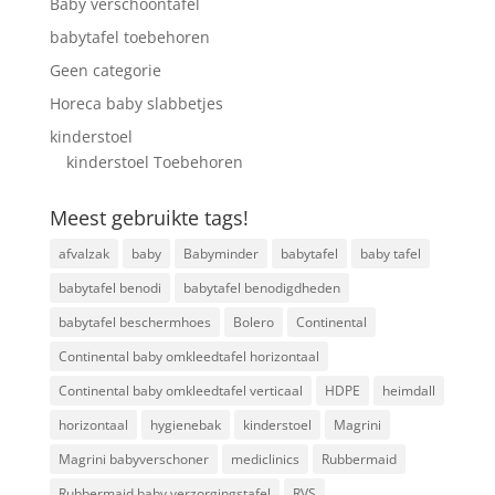
Baby verschoontafel
babytafel toebehoren
Geen categorie
Horeca baby slabbetjes
kinderstoel
kinderstoel Toebehoren
Meest gebruikte tags!
afvalzak
baby
Babyminder
babytafel
baby tafel
babytafel benodi
babytafel benodigdheden
babytafel beschermhoes
Bolero
Continental
Continental baby omkleedtafel horizontaal
Continental baby omkleedtafel verticaal
HDPE
heimdall
horizontaal
hygienebak
kinderstoel
Magrini
Magrini babyverschoner
mediclinics
Rubbermaid
Rubbermaid baby verzorgingstafel
RVS