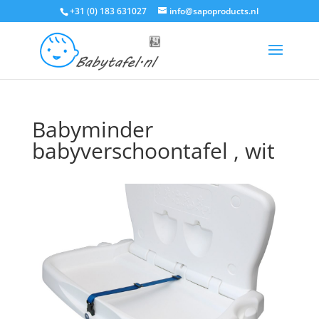
+31 (0) 183 631027
info@sapoproducts.nl
Babyminder
babyverschoontafel , wit