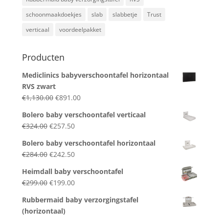
schoonmaakdoekjes
slab
slabbetje
Trust
verticaal
voordeelpakket
Producten
Mediclinics babyverschoontafel horizontaal
RVS zwart
Original
Current
€
1,130.00
€
891.00
price
price
Bolero baby verschoontafel verticaal
was:
is:
Original
Current
€
324.00
€
257.50
€1,130.00.
€891.00.
price
price
Bolero baby verschoontafel horizontaal
was:
is:
Original
Current
€
284.00
€
242.50
€324.00.
€257.50.
price
price
Heimdall baby verschoontafel
was:
is:
Original
Current
€
299.00
€
199.00
€284.00.
€242.50.
price
price
Rubbermaid baby verzorgingstafel
was:
is:
(horizontaal)
€299.00.
€199.00.