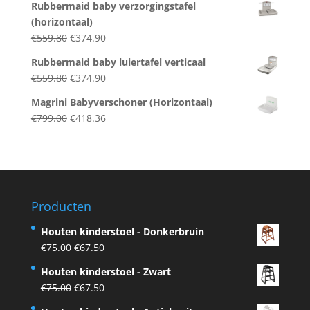
Rubbermaid baby verzorgingstafel
was:
is:
(horizontaal)
€299.00.
€199.00.
Original
Current
€
559.80
€
374.90
price
price
Rubbermaid baby luiertafel verticaal
was:
is:
Original
Current
€
559.80
€
374.90
€559.80.
€374.90.
price
price
Magrini Babyverschoner (Horizontaal)
was:
is:
Original
Current
€
799.00
€
418.36
€559.80.
€374.90.
price
price
was:
is:
€799.00.
€418.36.
Producten
Houten kinderstoel - Donkerbruin
Original
Current
€
75.00
€
67.50
price
price
Houten kinderstoel - Zwart
was:
is:
Original
Current
€
75.00
€
67.50
€75.00.
€67.50.
price
price