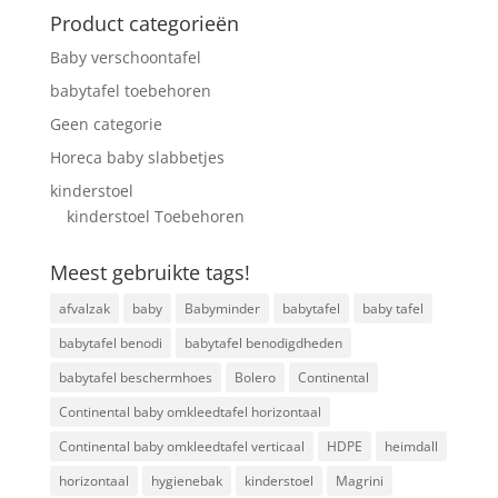
Product categorieën
Baby verschoontafel
babytafel toebehoren
Geen categorie
Horeca baby slabbetjes
kinderstoel
kinderstoel Toebehoren
Meest gebruikte tags!
afvalzak
baby
Babyminder
babytafel
baby tafel
babytafel benodi
babytafel benodigdheden
babytafel beschermhoes
Bolero
Continental
Continental baby omkleedtafel horizontaal
Continental baby omkleedtafel verticaal
HDPE
heimdall
horizontaal
hygienebak
kinderstoel
Magrini