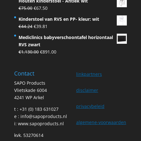
Houten kinderstoel - Antiek wit
was:
is:
Original
Current
€
75.00
€
67.50
€75.00.
€67.50.
price
price
Kinderstoel van RVS en PP- kleur: wit
was:
is:
Original
Current
€
44.24
€
39.81
€75.00.
€67.50.
price
price
Mediclinics babyverschoontafel horizontaal
was:
is:
RVS zwart
€44.24.
€39.81.
Original
Current
€
1,130.00
€
891.00
price
price
was:
is:
Contact
€1,130.00.
€891.00.
linkpartners
SAPO Products
Vlietskade 6004
disclaimer
4241 WP Arkel
privacybeleid
t : +31 (0) 183 631027
e :
info@sapoproducts.nl
algemene-voorwaarden
i:
www.sapoproducts.nl
kvk. 53270614