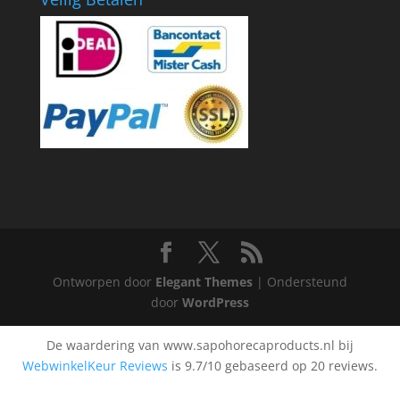
Ontworpen door
Elegant Themes
| Ondersteund
door
WordPress
De waardering van www.sapohorecaproducts.nl bij
WebwinkelKeur Reviews
is 9.7/10 gebaseerd op 20 reviews.