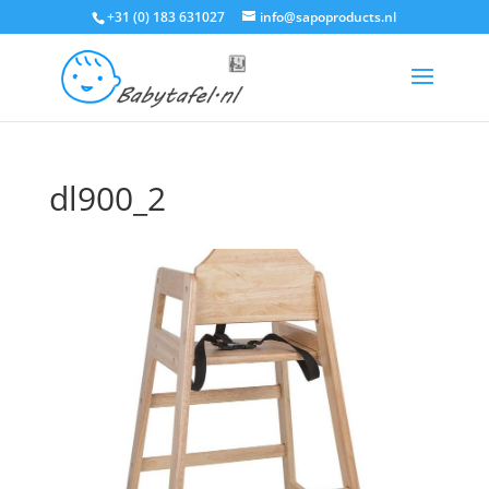
+31 (0) 183 631027
info@sapoproducts.nl
dl900_2