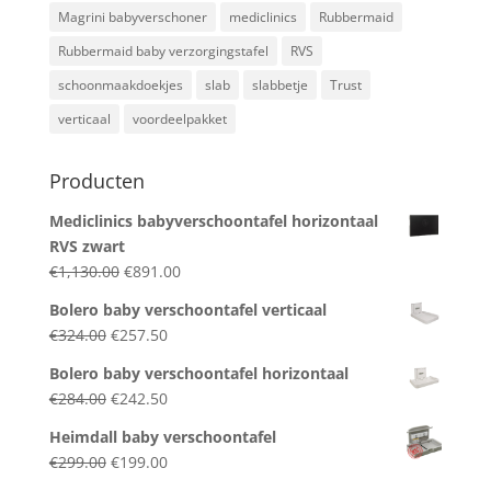
Magrini babyverschoner
mediclinics
Rubbermaid
Rubbermaid baby verzorgingstafel
RVS
schoonmaakdoekjes
slab
slabbetje
Trust
verticaal
voordeelpakket
Producten
Mediclinics babyverschoontafel horizontaal
RVS zwart
Original
Current
€
1,130.00
€
891.00
price
price
Bolero baby verschoontafel verticaal
was:
is:
Original
Current
€
324.00
€
257.50
€1,130.00.
€891.00.
price
price
Bolero baby verschoontafel horizontaal
was:
is:
Original
Current
€
284.00
€
242.50
€324.00.
€257.50.
price
price
Heimdall baby verschoontafel
was:
is:
Original
Current
€
299.00
€
199.00
€284.00.
€242.50.
price
price