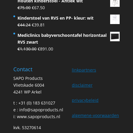
Houten kinderstoel - Antiek wit
was:
is:
Original
Current
€
75.00
€
67.50
€75.00.
€67.50.
price
price
Kinderstoel van RVS en PP- kleur: wit
was:
is:
Original
Current
€
44.24
€
39.81
€75.00.
€67.50.
price
price
Mediclinics babyverschoontafel horizontaal
was:
is:
RVS zwart
€44.24.
€39.81.
Original
Current
€
1,130.00
€
891.00
price
price
was:
is:
Contact
€1,130.00.
€891.00.
linkpartners
SAPO Products
Vlietskade 6004
disclaimer
4241 WP Arkel
privacybeleid
t : +31 (0) 183 631027
e :
info@sapoproducts.nl
algemene-voorwaarden
i:
www.sapoproducts.nl
kvk. 53270614