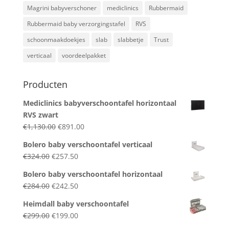
Magrini babyverschoner
mediclinics
Rubbermaid
Rubbermaid baby verzorgingstafel
RVS
schoonmaakdoekjes
slab
slabbetje
Trust
verticaal
voordeelpakket
Producten
Mediclinics babyverschoontafel horizontaal
RVS zwart
Original
Current
€
1,130.00
€
891.00
price
price
Bolero baby verschoontafel verticaal
was:
is:
Original
Current
€
324.00
€
257.50
€1,130.00.
€891.00.
price
price
Bolero baby verschoontafel horizontaal
was:
is:
Original
Current
€
284.00
€
242.50
€324.00.
€257.50.
price
price
Heimdall baby verschoontafel
was:
is:
Original
Current
€
299.00
€
199.00
€284.00.
€242.50.
price
price