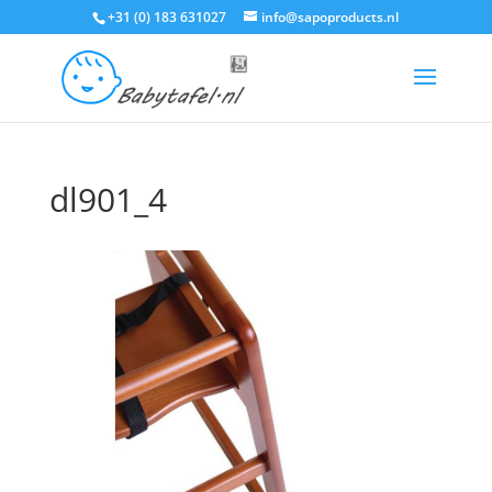
+31 (0) 183 631027
info@sapoproducts.nl
dl901_4