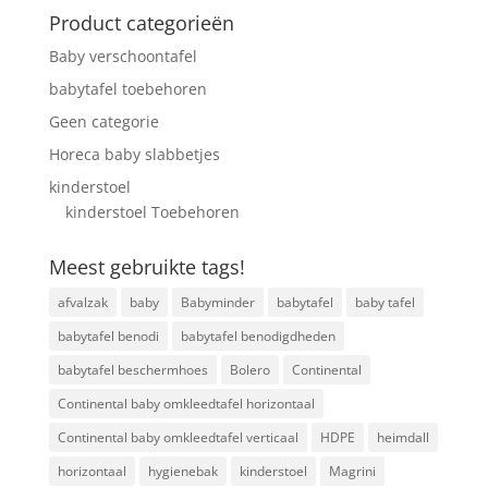
Product categorieën
Baby verschoontafel
babytafel toebehoren
Geen categorie
Horeca baby slabbetjes
kinderstoel
kinderstoel Toebehoren
Meest gebruikte tags!
afvalzak
baby
Babyminder
babytafel
baby tafel
babytafel benodi
babytafel benodigdheden
babytafel beschermhoes
Bolero
Continental
Continental baby omkleedtafel horizontaal
Continental baby omkleedtafel verticaal
HDPE
heimdall
horizontaal
hygienebak
kinderstoel
Magrini