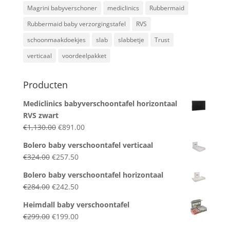
Magrini babyverschoner
mediclinics
Rubbermaid
Rubbermaid baby verzorgingstafel
RVS
schoonmaakdoekjes
slab
slabbetje
Trust
verticaal
voordeelpakket
Producten
Mediclinics babyverschoontafel horizontaal
RVS zwart
Original
Current
€
1,130.00
€
891.00
price
price
Bolero baby verschoontafel verticaal
was:
is:
Original
Current
€
324.00
€
257.50
€1,130.00.
€891.00.
price
price
Bolero baby verschoontafel horizontaal
was:
is:
Original
Current
€
284.00
€
242.50
€324.00.
€257.50.
price
price
Heimdall baby verschoontafel
was:
is:
Original
Current
€
299.00
€
199.00
€284.00.
€242.50.
price
price