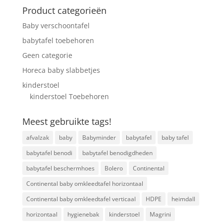
Product categorieën
Baby verschoontafel
babytafel toebehoren
Geen categorie
Horeca baby slabbetjes
kinderstoel
kinderstoel Toebehoren
Meest gebruikte tags!
afvalzak
baby
Babyminder
babytafel
baby tafel
babytafel benodi
babytafel benodigdheden
babytafel beschermhoes
Bolero
Continental
Continental baby omkleedtafel horizontaal
Continental baby omkleedtafel verticaal
HDPE
heimdall
horizontaal
hygienebak
kinderstoel
Magrini