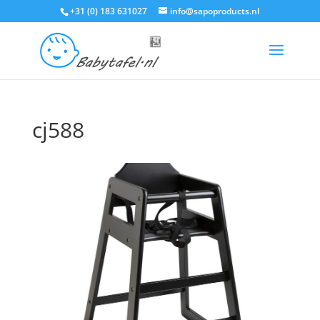
+31 (0) 183 631027
info@sapoproducts.nl
cj588