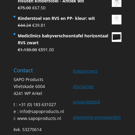
Houten kinderstoel - Antiek wit
was:
is:
Original
Current
€
75.00
€
67.50
€75.00.
€67.50.
price
price
Kinderstoel van RVS en PP- kleur: wit
was:
is:
Original
Current
€
44.24
€
39.81
€75.00.
€67.50.
price
price
Mediclinics babyverschoontafel horizontaal
was:
is:
RVS zwart
€44.24.
€39.81.
Original
Current
€
1,130.00
€
891.00
price
price
was:
is:
Contact
€1,130.00.
€891.00.
linkpartners
SAPO Products
Vlietskade 6004
disclaimer
4241 WP Arkel
privacybeleid
t : +31 (0) 183 631027
e :
info@sapoproducts.nl
algemene-voorwaarden
i:
www.sapoproducts.nl
kvk. 53270614