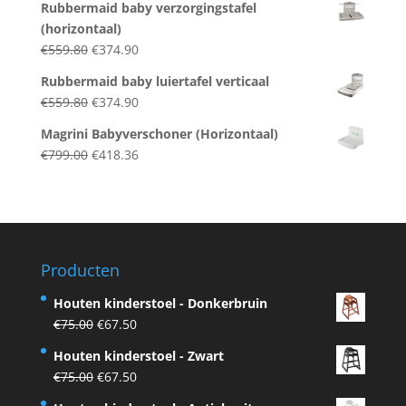
Rubbermaid baby verzorgingstafel
was:
is:
(horizontaal)
€299.00.
€199.00.
Original
Current
€
559.80
€
374.90
price
price
Rubbermaid baby luiertafel verticaal
was:
is:
Original
Current
€
559.80
€
374.90
€559.80.
€374.90.
price
price
Magrini Babyverschoner (Horizontaal)
was:
is:
Original
Current
€
799.00
€
418.36
€559.80.
€374.90.
price
price
was:
is:
€799.00.
€418.36.
Producten
Houten kinderstoel - Donkerbruin
Original
Current
€
75.00
€
67.50
price
price
Houten kinderstoel - Zwart
was:
is:
Original
Current
€
75.00
€
67.50
€75.00.
€67.50.
price
price