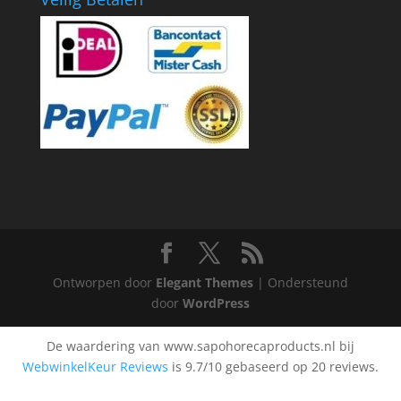
Ontworpen door
Elegant Themes
| Ondersteund
door
WordPress
De waardering van www.sapohorecaproducts.nl bij
WebwinkelKeur Reviews
is 9.7/10 gebaseerd op 20 reviews.