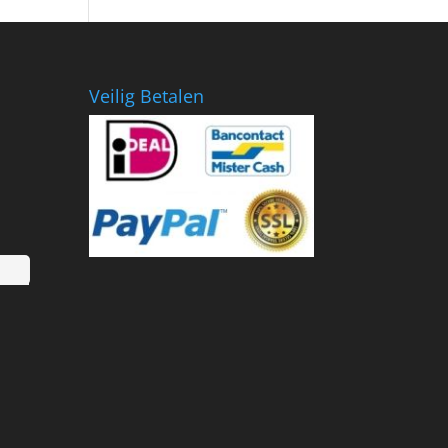
€799.00.
€418.36.
Veilig Betalen