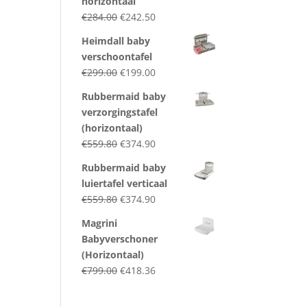
horizontaal
Original
Current
€
284.00
€
242.50
price
price
Heimdall baby
was:
is:
verschoontafel
€284.00.
€242.50.
Original
Current
€
299.00
€
199.00
price
price
Rubbermaid baby
was:
is:
verzorgingstafel
€299.00.
€199.00.
(horizontaal)
Original
Current
€
559.80
€
374.90
price
price
Rubbermaid baby
was:
is:
luiertafel verticaal
€559.80.
€374.90.
Original
Current
€
559.80
€
374.90
price
price
Magrini
was:
is:
Babyverschoner
€559.80.
€374.90.
(Horizontaal)
Original
Current
€
799.00
€
418.36
price
price
was:
is: