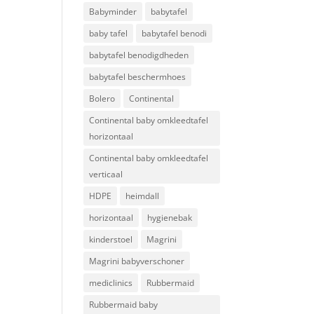
Babyminder
babytafel
baby tafel
babytafel benodi
babytafel benodigdheden
babytafel beschermhoes
Bolero
Continental
Continental baby omkleedtafel
horizontaal
Continental baby omkleedtafel
verticaal
HDPE
heimdall
horizontaal
hygienebak
kinderstoel
Magrini
Magrini babyverschoner
mediclinics
Rubbermaid
Rubbermaid baby