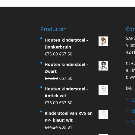
Producten
Con
SAP
Houten kinderstoel -
Vlie
Donkerbruin
4241
Original
Current
€
75.00
€
67.50
price
price
t : 
Houten kinderstoel -
was:
is:
e :
i
Zwart
€75.00.
€67.50.
i:
ww
Original
Current
€
75.00
€
67.50
price
price
kvk.
Houten kinderstoel -
was:
is:
Antiek wit
€75.00.
€67.50.
>>
V
Original
Current
€
75.00
€
67.50
price
price
>>
N
Kinderstoel van RVS en
was:
is:
PP- kleur: wit
>>
S
€75.00.
€67.50.
Original
Current
€
44.24
€
39.81
price
price