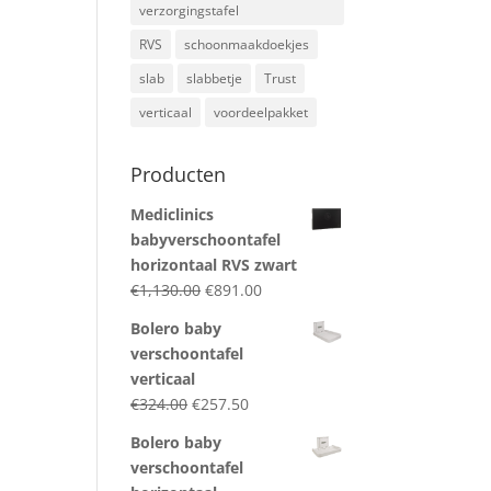
verzorgingstafel
RVS
schoonmaakdoekjes
slab
slabbetje
Trust
verticaal
voordeelpakket
Producten
Mediclinics
babyverschoontafel
horizontaal RVS zwart
Original
Current
€
1,130.00
€
891.00
price
price
Bolero baby
was:
is:
verschoontafel
€1,130.00.
€891.00.
verticaal
Original
Current
€
324.00
€
257.50
price
price
Bolero baby
was:
is:
verschoontafel
€324.00.
€257.50.