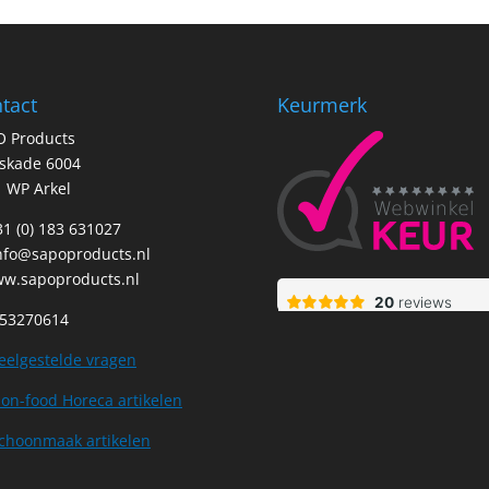
tact
Keurmerk
O Products
tskade 6004
 WP Arkel
+31 (0) 183 631027
nfo@sapoproducts.nl
w.sapoproducts.nl
 53270614
eelgestelde vragen
on-food Horeca artikelen
choonmaak artikelen