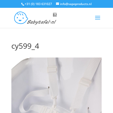
+31 (0) 183 631027
info@sapoproducts.nl
cy599_4