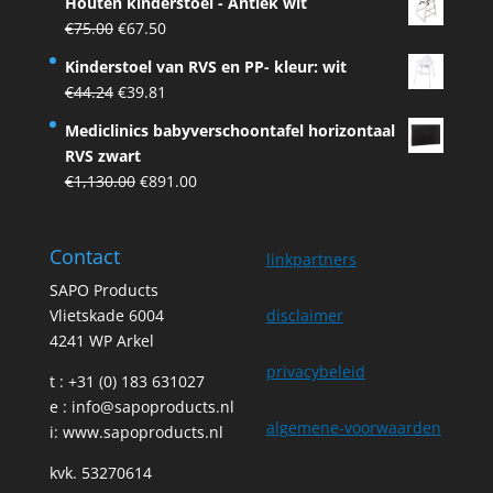
Houten kinderstoel - Antiek wit
was:
is:
Original
Current
€
75.00
€
67.50
€75.00.
€67.50.
price
price
Kinderstoel van RVS en PP- kleur: wit
was:
is:
Original
Current
€
44.24
€
39.81
€75.00.
€67.50.
price
price
Mediclinics babyverschoontafel horizontaal
was:
is:
RVS zwart
€44.24.
€39.81.
Original
Current
€
1,130.00
€
891.00
price
price
was:
is:
Contact
€1,130.00.
€891.00.
linkpartners
SAPO Products
Vlietskade 6004
disclaimer
4241 WP Arkel
privacybeleid
t : +31 (0) 183 631027
e :
info@sapoproducts.nl
algemene-voorwaarden
i:
www.sapoproducts.nl
kvk. 53270614