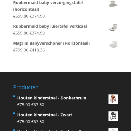
Rubbermaid baby verzorgingstafel
was:
is:
(horizontaal)
€299.00.
€199.00.
Original
Current
€
559.80
€
374.90
price
price
Rubbermaid baby luiertafel verticaal
was:
is:
Original
Current
€
559.80
€
374.90
€559.80.
€374.90.
price
price
Magrini Babyverschoner (Horizontaal)
was:
is:
Original
Current
€
799.00
€
418.36
€559.80.
€374.90.
price
price
was:
is:
€799.00.
€418.36.
Producten
Houten kinderstoel - Donkerbruin
Original
Current
€
75.00
€
67.50
price
price
Houten kinderstoel - Zwart
was:
is:
Original
Current
€
75.00
€
67.50
€75.00.
€67.50.
price
price