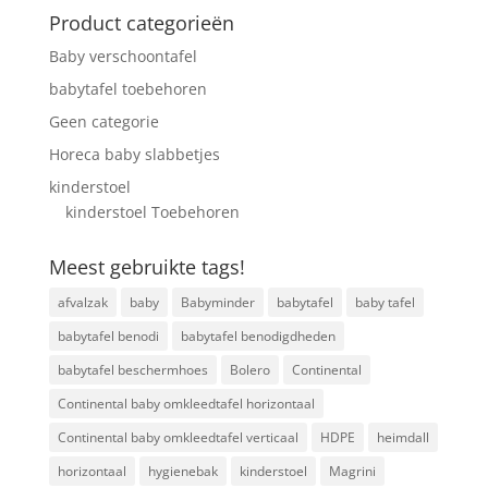
Product categorieën
Baby verschoontafel
babytafel toebehoren
Geen categorie
Horeca baby slabbetjes
kinderstoel
kinderstoel Toebehoren
Meest gebruikte tags!
afvalzak
baby
Babyminder
babytafel
baby tafel
babytafel benodi
babytafel benodigdheden
babytafel beschermhoes
Bolero
Continental
Continental baby omkleedtafel horizontaal
Continental baby omkleedtafel verticaal
HDPE
heimdall
horizontaal
hygienebak
kinderstoel
Magrini