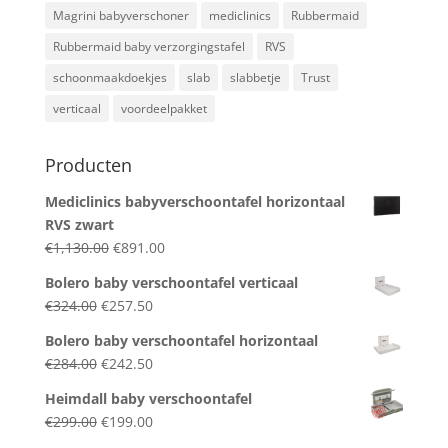
Magrini babyverschoner
mediclinics
Rubbermaid
Rubbermaid baby verzorgingstafel
RVS
schoonmaakdoekjes
slab
slabbetje
Trust
verticaal
voordeelpakket
Producten
Mediclinics babyverschoontafel horizontaal
RVS zwart
Original
Current
€
1,130.00
€
891.00
price
price
Bolero baby verschoontafel verticaal
was:
is:
Original
Current
€
324.00
€
257.50
€1,130.00.
€891.00.
price
price
Bolero baby verschoontafel horizontaal
was:
is:
Original
Current
€
284.00
€
242.50
€324.00.
€257.50.
price
price
Heimdall baby verschoontafel
was:
is:
Original
Current
€
299.00
€
199.00
€284.00.
€242.50.
price
price