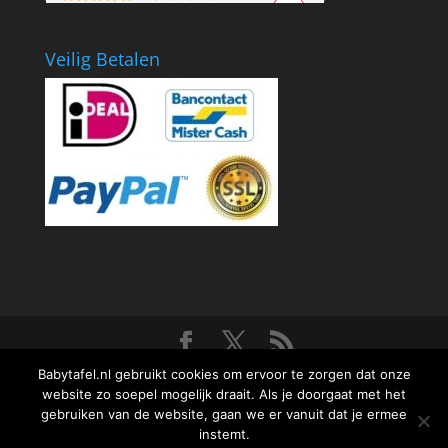
Veilig Betalen
Babytafel.nl gebruikt cookies om ervoor te zorgen dat onze
Ontworpen door
Elegant Themes
| Ondersteund
website zo soepel mogelijk draait. Als je doorgaat met het
door
WordPress
gebruiken van de website, gaan we er vanuit dat je ermee
instemt.
De waardering van www.sapohorecaproducts.nl bij