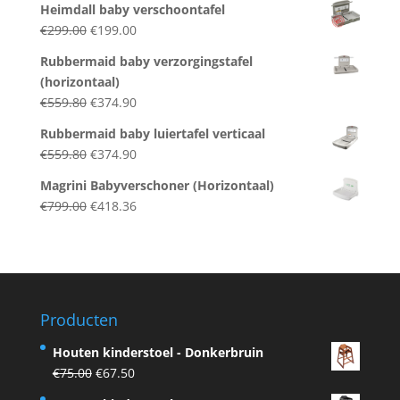
Heimdall baby verschoontafel
was:
is:
Original
Current
€
299.00
€
199.00
€284.00.
€242.50.
price
price
Rubbermaid baby verzorgingstafel
was:
is:
(horizontaal)
€299.00.
€199.00.
Original
Current
€
559.80
€
374.90
price
price
Rubbermaid baby luiertafel verticaal
was:
is:
Original
Current
€
559.80
€
374.90
€559.80.
€374.90.
price
price
Magrini Babyverschoner (Horizontaal)
was:
is:
Original
Current
€
799.00
€
418.36
€559.80.
€374.90.
price
price
was:
is:
€799.00.
€418.36.
Producten
Houten kinderstoel - Donkerbruin
Original
Current
€
75.00
€
67.50
price
price