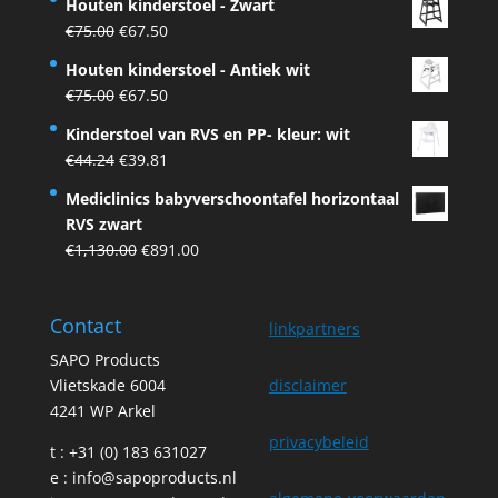
Houten kinderstoel - Zwart
was:
is:
Original
Current
€
75.00
€
67.50
€75.00.
€67.50.
price
price
Houten kinderstoel - Antiek wit
was:
is:
Original
Current
€
75.00
€
67.50
€75.00.
€67.50.
price
price
Kinderstoel van RVS en PP- kleur: wit
was:
is:
Original
Current
€
44.24
€
39.81
€75.00.
€67.50.
price
price
Mediclinics babyverschoontafel horizontaal
was:
is:
RVS zwart
€44.24.
€39.81.
Original
Current
€
1,130.00
€
891.00
price
price
was:
is:
Contact
€1,130.00.
€891.00.
linkpartners
SAPO Products
Vlietskade 6004
disclaimer
4241 WP Arkel
privacybeleid
t : +31 (0) 183 631027
e :
info@sapoproducts.nl