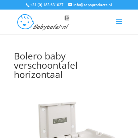
+31 (0) 183 631027
info@sapoproducts.nl
Bolero baby
verschoontafel
horizontaal