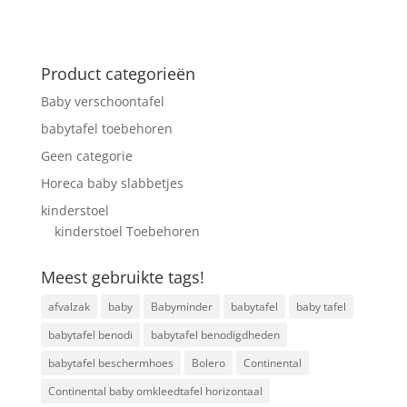
Product categorieën
Baby verschoontafel
babytafel toebehoren
Geen categorie
Horeca baby slabbetjes
kinderstoel
kinderstoel Toebehoren
Meest gebruikte tags!
afvalzak
baby
Babyminder
babytafel
baby tafel
babytafel benodi
babytafel benodigdheden
babytafel beschermhoes
Bolero
Continental
Continental baby omkleedtafel horizontaal