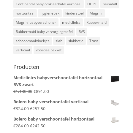
Continental baby omkleedtafel verticaal
HDPE
heimdall
horizontaal
hygienebak
kinderstoel
Magrini
Magrini babyverschoner
mediclinics
Rubbermaid
Rubbermaid baby verzorgingstafel
RVS
schoonmaakdoekjes
slab
slabbetje
Trust
verticaal
voordeelpakket
Producten
Mediclinics babyverschoontafel horizontaal
RVS zwart
Original
Current
€
1,130.00
€
891.00
price
price
Bolero baby verschoontafel verticaal
was:
is:
Original
Current
€
324.00
€
257.50
€1,130.00.
€891.00.
price
price
Bolero baby verschoontafel horizontaal
was:
is:
Original
Current
€
284.00
€
242.50
€324.00.
€257.50.
price
price